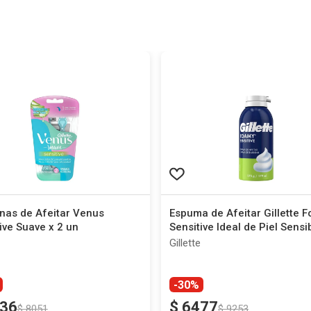
nas de Afeitar Venus
Espuma de Afeitar Gillette 
ive Suave x 2 un
Sensitive Ideal de Piel Sensi
179 ml
Gillette
-30%
36
$
6477
$
8051
$
9253