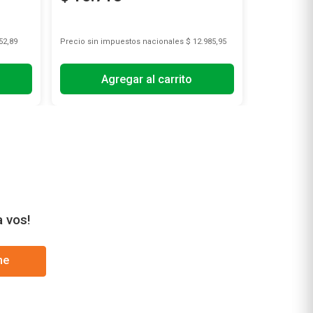
52,89
Precio sin impuestos nacionales
$ 12.985,95
Precio sin i
Agregar al carrito
A
a vos!
me