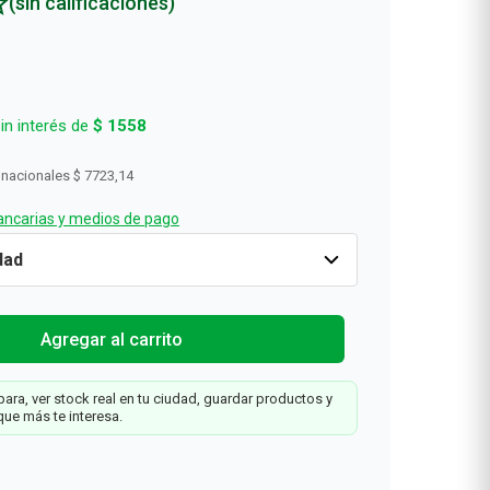
(sin calificaciones)
in interés de
$
1558
 nacionales
$ 7723,14
ncarias y medios de pago
Cantidad
1
$
9345
Agregar al carrit
a
Agregar al carrito
ara, ver stock real en tu ciudad, guardar productos y
2
que más te interesa.