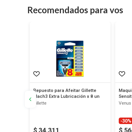
Recomendados para vos
sible x 75
Repuesto para Afeitar Gillette
Maqui
Mach3 Extra Lubricación x 8 un
Sensit
Gillette
Venus
-30%
$
34
.
311
$
56