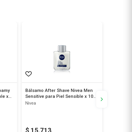
Foamy
Bálsamo After Shave Nivea Men
Máquina d
ble x
Sensitive para Piel Sensible x 100
Gillette V
ml
Sensitive 
Nivea
Venus
$
15
.
713
$
22
.
5