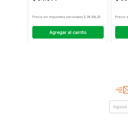
s
$ 9712,40
Precio sin impuestos nacionales
$ 28.356,20
Precio 
Agregar al carrito