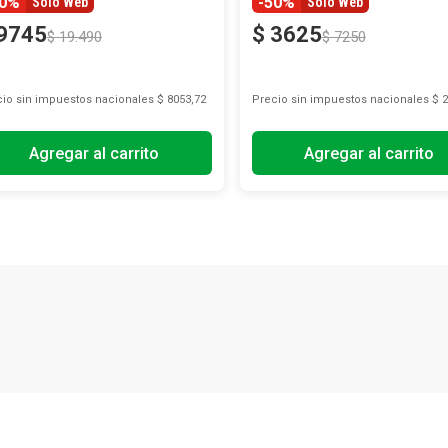
50%
-50%
Solo Web
Solo Web
9745
$
3625
$
19
.
490
$
7250
io sin impuestos nacionales
$ 8053,72
Precio sin impuestos nacionales
$ 2
Agregar al carrito
Agregar al carrito