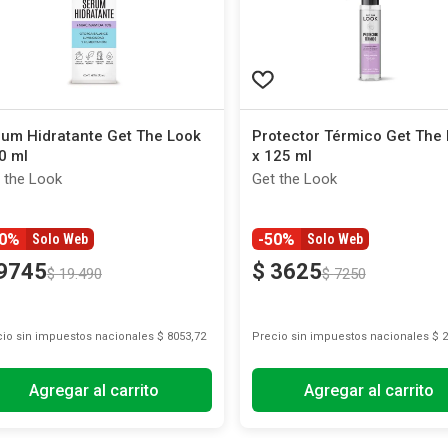
um Hidratante Get The Look
Protector Térmico Get The
0 ml
x 125 ml
 the Look
Get the Look
50%
-50%
Solo Web
Solo Web
9745
$
3625
$
19
.
490
$
7250
io sin impuestos nacionales
$ 8053,72
Precio sin impuestos nacionales
$ 2
Agregar al carrito
Agregar al carrito