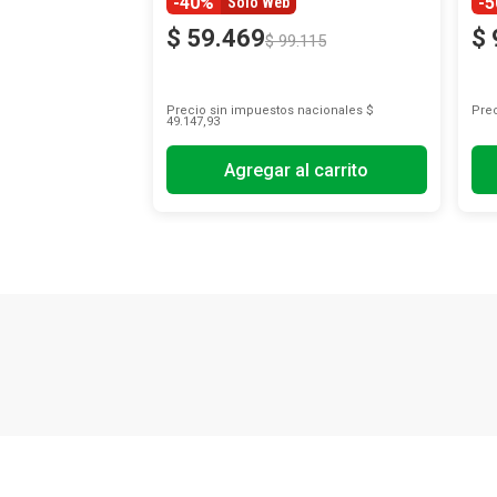
-40%
-
Solo Web
$
59
.
469
$
$
99
.
115
Precio sin impuestos nacionales
$
Prec
49.147,93
Agregar al carrito