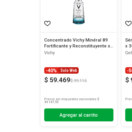
Concentrado Vichy Minéral 89
Sér
Fortificante y Reconstituyente x
x 3
50 ml
Vichy
Get
-40%
-
Solo Web
$
59
.
469
$
$
99
.
115
Precio sin impuestos nacionales
$
Prec
49.147,93
Agregar al carrito