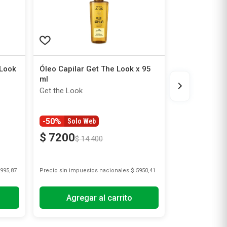
 Look
Óleo Capilar Get The Look x 95
ml
Get the Look
-50%
Solo Web
$
7200
$
14
.
400
995,87
Precio sin impuestos nacionales
$ 5950,41
Agregar al carrito