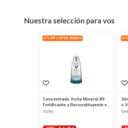
Nuestra selección para vos
10 % OFF | CUPON: FARMA10
10 %
Concentrado Vichy Minéral 89
Sér
Fortificante y Reconstituyente x
x 3
50 ml
Vichy
Get