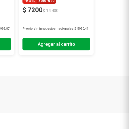
-50%
Solo Web
$
7200
$
14
.
400
995,87
Precio sin impuestos nacionales
$ 5950,41
Agregar al carrito