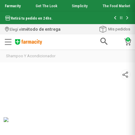
Farmacity
Get The Look
Simplicity
The Food Market
Hasta 6 cuo
Retirá tu pedido en 24hs.
método de entrega
Mis pedidos
Elegí el
0
Términos más buscados
Shampoo Y Acondicionador
1
.
aquafusion
2
.
garnier toque seco crema facial
3
.
mela b3
4
.
mineral 89
5
.
anti acne
6
.
loreal paris
7
.
get the look
8
.
protector solar
9
.
serum elvive
10
.
nyx