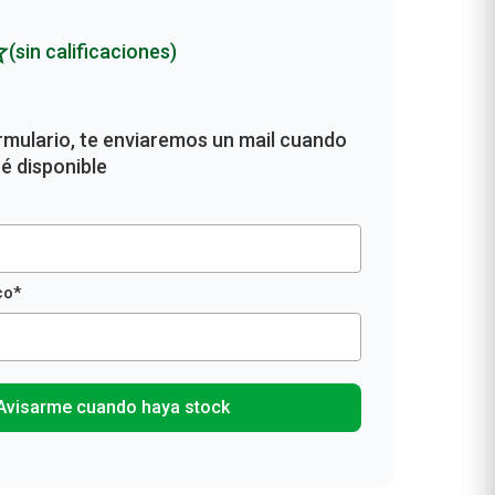
Rollos De Cocina y Servilletas
Descartables
(sin calificaciones)
Avisarme cuando haya stock