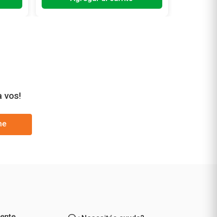
a vos!
me
iente