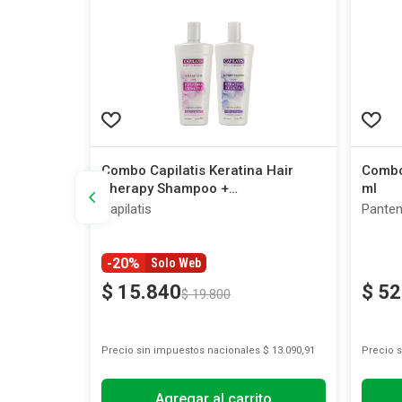
e
Combo Capilatis Keratina Hair
Combo
Therapy Shampoo +
ml
Acondicionador
Capilatis
Pante
-20%
Solo Web
$
15
.
840
$
52
$
19
.
800
s
$ 2523,14
Precio sin impuestos nacionales
$ 13.090,91
Precio 
Agregar al carrito