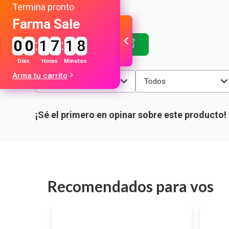
Termina pronto
Farma Sale
0
0
:
1
7
:
1
8
Días
Horas
Minutos
Arma tu carrito
Más reciente
Todos
Recomendados para vos