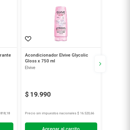
rante
Acondicionador Elvive Glycolic
Combo Do
Gloss x 750 ml
Antitransp
Shampoo 
Elvive
Dove
$
19
.
990
$
16
.
2
.818,18
Precio sin impuestos nacionales
$ 16.520,66
Precio sin i
Agregar al carrito
A