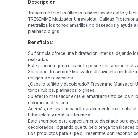
Descripción:
Tresemmé trae las últimas tendencias de estilo y te
TRESEMME Matizador Ultravioleta. ¡Calidad Profesional 
neutraliza los tonos amarillos no deseados y ayuda a re
platinado o gris.
Beneficios:
Su fórmula ofrece una hidratación intensa, dejando lo
realzados.
Este producto para el cabello posee una acción matiz
Shampoo Tresemmé Matizador Ultravioleta neutraliza t
reflejos sin resecarlos.
¿Cabello teñido y decolorado? Tresemme Matizador Ul
tonos rubios, platinados o grises.
Su efecto matizador evita el amarillamiento de los hi
coloración deseada.
Además, de dejar tu cabello visiblemente más saluda
Ultravioleta y notá la diferencia.
Este shampoo está especialmente diseñado para ayudar
decolorados, logrando que tu pelo tenga tonalidades
Los productos para el pelo Tresemme son reconocido