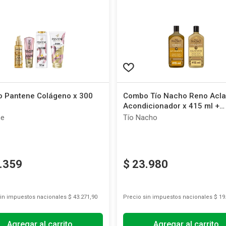
 Pantene Colágeno x 300
Combo Tío Nacho Reno Acla
Acondicionador x 415 ml +
Shampoo x 415 ml
ne
Tío Nacho
.
359
$
23
.
980
sin impuestos nacionales
$ 43.271,90
Precio sin impuestos nacionales
$ 19
Agregar al carrito
Agregar al carrito