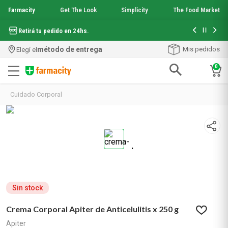
Farmacity
Get The Look
Simplicity
The Food Market
Hasta 6 cuo
Retirá tu pedido en 24hs.
método de entrega
Mis pedidos
Elegí el
0
Términos más buscados
Cuidado Corporal
1
.
aquafusion
2
.
garnier toque seco crema facial
3
.
mela b3
4
.
mineral 89
5
.
anti acne
6
.
get the look
7
.
loreal paris
8
.
protector solar
Sin stock
9
.
serum elvive
Crema Corporal Apiter de Anticelulitis x 250 g
10
.
nyx
Apiter