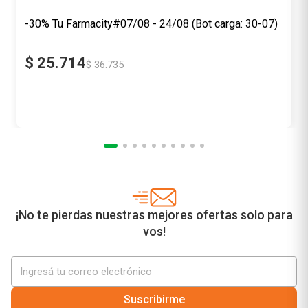
-30%
Tu Farmacity
$
25
.
714
$
36
.
735
Precio sin impuestos nacionales
$ 21.251,24
Agregar al carrito
¡No te pierdas nuestras mejores ofertas solo para
vos!