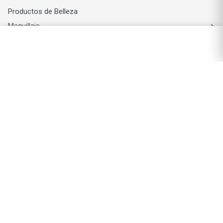
Productos de Belleza
Maquillaje
Perfumes y fragancias
Cuidado de la piel
Cuidado capilar
Electro belleza
Dermocosmética
Cuidado facial
Cuidado corporal
Protectores solares
Cuidado del pelo
Mejores Marcas de Farmacity
Get The Look