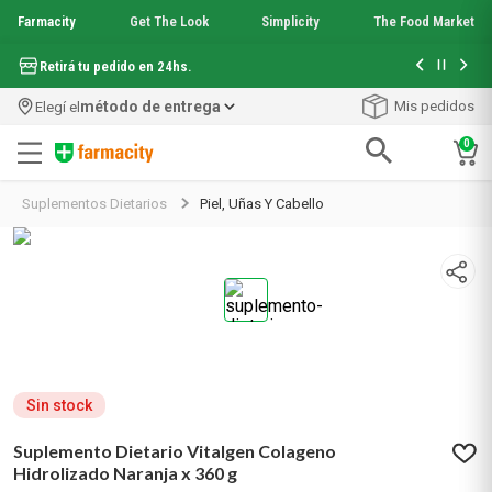
Farmacity
Get The Look
Simplicity
The Food Market
Hasta 6 cuo
Retirá tu pedido en 24hs.
método de entrega
Mis pedidos
Elegí el
0
Términos más buscados
Suplementos Dietarios
Piel, Uñas Y Cabello
1
.
aquafusion
2
.
garnier toque seco crema facial
3
.
mineral 89
4
.
mela b3
5
.
anti acne
6
.
loreal paris
7
.
protector solar
8
.
get the look
Sin stock
9
.
nyx
Suplemento Dietario Vitalgen Colageno
10
.
serum elvive
Hidrolizado Naranja x 360 g