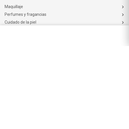
Perfumes y fragancias
Cuidado de la piel
Cuidado capilar
Electro belleza
Dermocosmética
Cuidado facial
Cuidado corporal
Protectores solares
Cuidado del pelo
Mejores Marcas de Farmacity
Get The Look
La Roche Posay
Vichy
Eucerin
Isdin
Productos de Salud y Farmacia