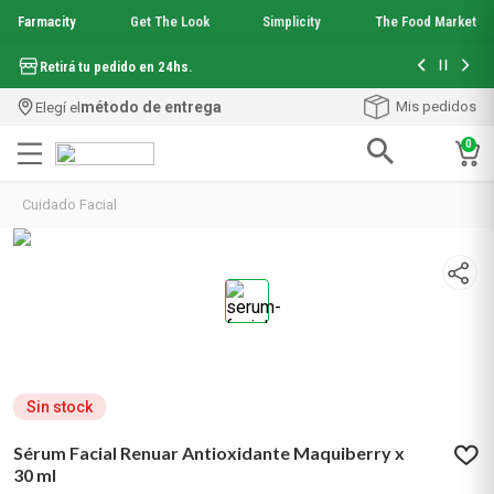
Farmacity
Get The Look
Simplicity
The Food Market
Hasta 6 cuo
Retirá tu pedido en 24hs.
método de entrega
Mis pedidos
Elegí el
0
Términos más buscados
Cuidado Facial
1
.
aquafusion
2
.
garnier toque seco crema facial
3
.
mela b3
4
.
mineral 89
5
.
anti acne
6
.
get the look
7
.
loreal paris
8
.
protector solar
Sin stock
9
.
serum elvive
Sérum Facial Renuar Antioxidante Maquiberry x
10
.
nyx
30 ml