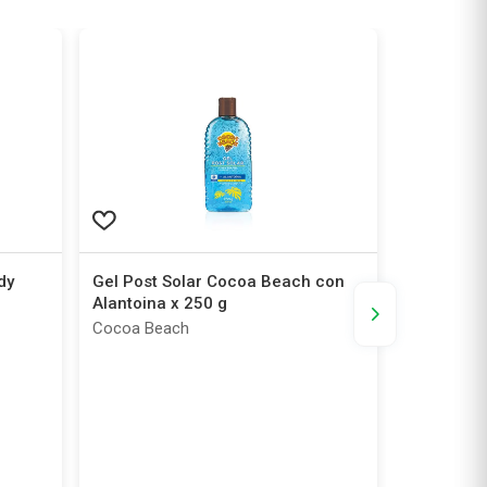
dy
Gel Post Solar Cocoa Beach con
Máscara d
Alantoina x 250 g
Intensive
Cocoa Beach
Coony