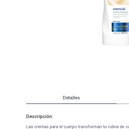
Autobronceante y Post Solar
Depiladoras
Jabones y Ducha
Coloraci
Fraganci
Estimula
Bebés y Niños
Ver todos los productos
Afeitado y Depilación
Ver todos los productos
Detalles
Descripción:
Las cremas para el cuerpo transforman tu rutina de 