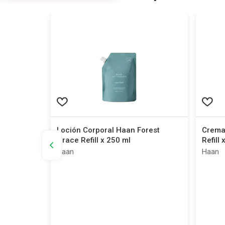
osa y
Loción Corporal Haan Forest
Crema
l
Grace Refill x 250 ml
Refill
Haan
Haan