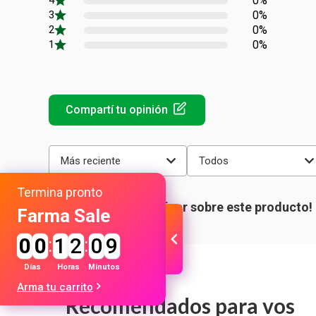
0%
0%
0%
0%
Más reciente
Todos
Termina pronto
Farma Sale
0
0
:
1
2
:
0
9
Días
Horas
Minutos
Arma tu carrito
Recomendados para vos