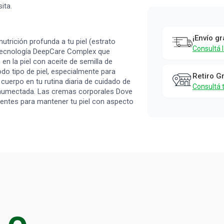
Crema
ita.
Corporal
Dove
¡Envío gr
utrición profunda a tu piel (estrato
Nutrición
Consultá 
a tecnología DeepCare Complex que
Esencial x
n la piel con aceite de semilla de
odo tipo de piel, especialmente para
400 ml
Retiro G
 cuerpo en tu rutina diaria de cuidado de
Consultá 
Dove
a y humectada. Las cremas corporales Dove
rientes para mantener tu piel con aspecto