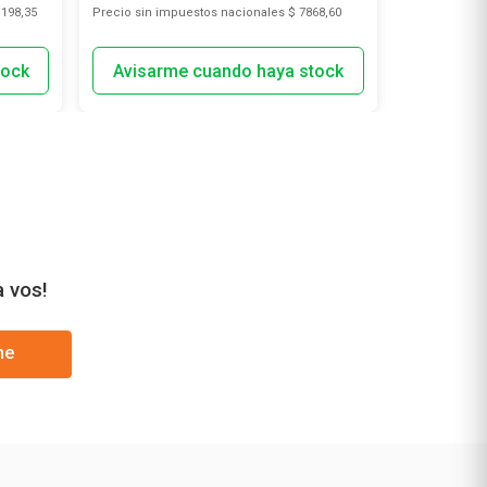
.198,35
Precio sin impuestos nacionales
$ 7868,60
Precio sin i
a vos!
me