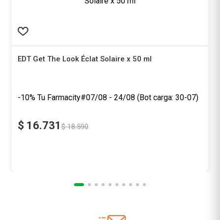
EDT Get The Look Éclat Solaire x 50 ml
Get the Look
-10%
Tu Farmacity
$
16
.
731
$
18
.
590
Precio sin impuestos nacionales
$ 13.827,27
Agregar al carrito