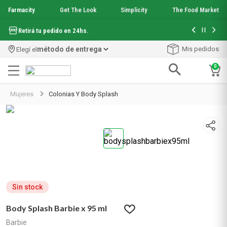
Farmacity
Get The Look
Simplicity
The Food Market
Hasta 6 cuo
Retirá tu pedido en 24hs.
método de entrega
Mis pedidos
Elegí el
0
Términos más buscados
Mujeres
Colonias Y Body Splash
1
.
aquafusion
2
.
garnier toque seco crema facial
3
.
mineral 89
4
.
mela b3
5
.
anti acne
6
.
loreal paris
7
.
protector solar
8
.
get the look
Sin stock
9
.
nyx
Body Splash Barbie x 95 ml
10
.
serum elvive
Barbie