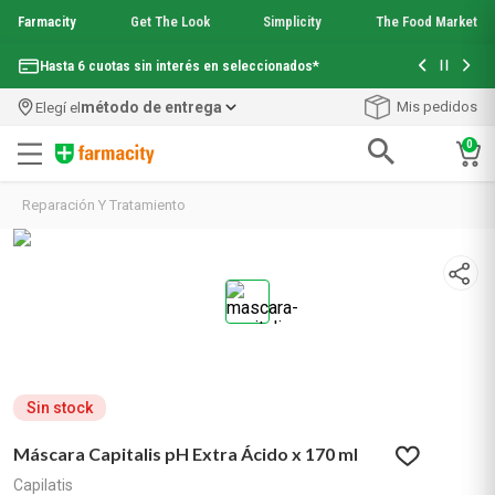
Farmacity
Get The Look
Simplicity
The Food Market
Con tu com
Hasta 6 cuotas sin interés en seleccionados*
¡Envío grati
método de entrega
Mis pedidos
Elegí el
0
Términos más buscados
Reparación Y Tratamiento
1
.
aquafusion
2
.
garnier toque seco crema facial
3
.
mela b3
4
.
mineral 89
5
.
anti acne
6
.
loreal paris
7
.
get the look
8
.
protector solar
Sin stock
9
.
serum elvive
Máscara Capitalis pH Extra Ácido x 170 ml
10
.
nyx
Capilatis