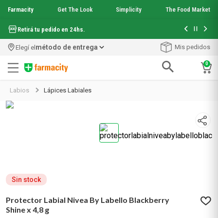
Farmacity
Get The Look
Simplicity
The Food Market
Hasta 6 cuo
Retirá tu pedido en 24hs.
método de entrega
Mis pedidos
Elegí el
0
Términos más buscados
Labios
Lápices Labiales
1
.
aquafusion
2
.
garnier toque seco crema facial
3
.
mineral 89
4
.
mela b3
5
.
anti acne
6
.
loreal paris
7
.
protector solar
8
.
get the look
Sin stock
9
.
nyx
Protector Labial Nivea By Labello Blackberry
10
.
serum elvive
Shine x 4,8 g