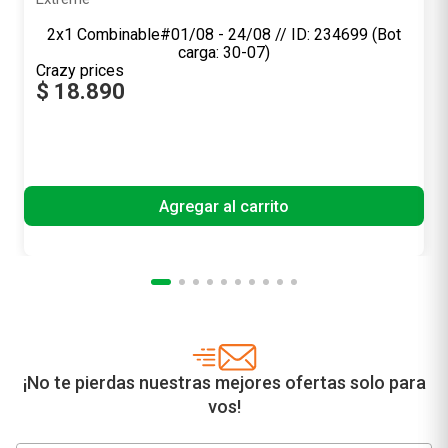
2
x
1
|
Combinable
$
18
.
890
Precio sin impuestos nacionales
$ 15.611,57
Agregar al carrito
¡No te pierdas nuestras mejores ofertas solo para
vos!