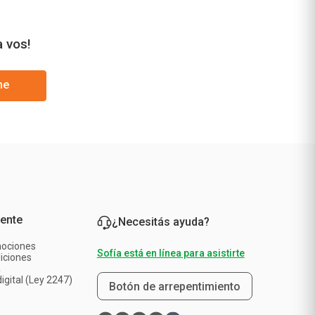
a vos!
me
iente
¿Necesitás ayuda?
mociones
Sofía está en línea para asistirte
iciones
a
igital (Ley 2247)
Botón de arrepentimiento