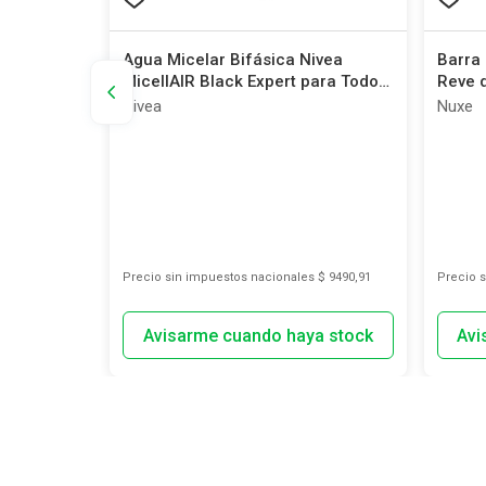
gena Deep
Agua Micelar Bifásica Nivea
Barra 
s x 150 g
MicellAIR Black Expert para Todo
Reve d
tipo de Piel x 400 ml
Nivea
Nuxe
s
$ 7316,53
Precio sin impuestos nacionales
$ 9490,91
Precio 