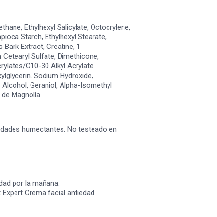
hane, Ethylhexyl Salicylate, Octocrylene,
pioca Starch, Ethylhexyl Stearate,
 Bark Extract, Creatine, 1-
Cetearyl Sulfate, Dimethicone,
ylates/C10-30 Alkyl Acrylate
lglycerin, Sodium Hydroxide,
l Alcohol, Geraniol, Alpha-Isomethyl
o de Magnolia.
iedades humectantes. No testeado en
edad por la mañana.
 Expert Crema facial antiedad.