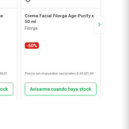
ge
Crema Facial Filorga Age-Purify x
Bandas de
50 ml
Bioré x 8 
Filorga
Bioré
-50%
90,91
Precio sin impuestos nacionales
$ 69.421,49
Precio sin i