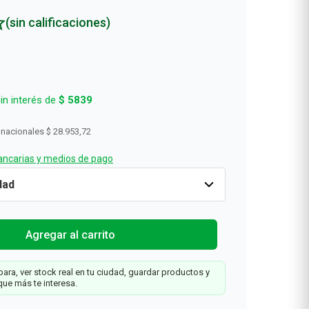
(sin calificaciones)
in interés de
$
5839
 nacionales
$ 28.953,72
ncarias y medios de pago
al
Cantidad
1
$
35
.
034
Agregar al carrit
t
Agregar al carrito
ara, ver stock real en tu ciudad, guardar productos y
que más te interesa.