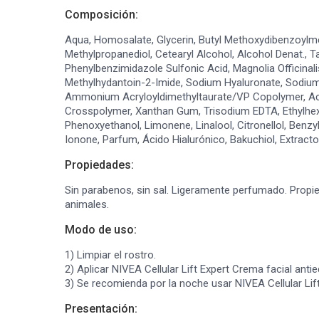
Composición:
Aqua, Homosalate, Glycerin, Butyl Methoxydibenzoylmet
Methylpropanediol, Cetearyl Alcohol, Alcohol Denat., Ta
Phenylbenzimidazole Sulfonic Acid, Magnolia Officinalis
Methylhydantoin-2-Imide, Sodium Hyaluronate, Sodium 
Ammonium Acryloyldimethyltaurate/VP Copolymer, Acr
Crosspolymer, Xanthan Gum, Trisodium EDTA, Ethylhexy
Phenoxyethanol, Limonene, Linalool, Citronellol, Benzy
Ionone, Parfum, Ácido Hialurónico, Bakuchiol, Extract
Propiedades:
Sin parabenos, sin sal. Ligeramente perfumado. Prop
animales.
Modo de uso:
1) Limpiar el rostro.
2) Aplicar NIVEA Cellular Lift Expert Crema facial anti
3) Se recomienda por la noche usar NIVEA Cellular Lift
Presentación: