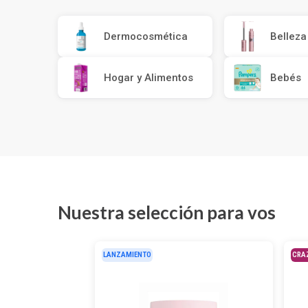
Depiladoras
Fragancias de Bebés y Niños
Estimuladores Sexuales
Coloraci
Segurida
Balanza
Accesori
Ver todos los productos
Ver tod
Almohadi
Deco Ho
Dermocosmética
Belleza
Ver tod
Ver tod
Hogar y Alimentos
Bebés
Nuestra selección para vos
LANZAMIENTO
CRA