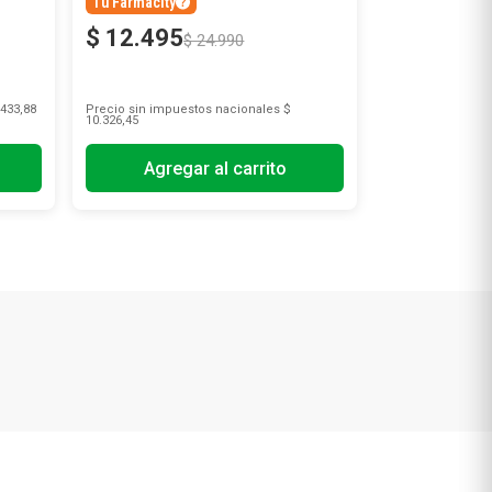
Tu Farmacity
$
12
.
495
$
24
.
990
433,88
Precio sin impuestos nacionales
$
10.326,45
Agregar al carrito