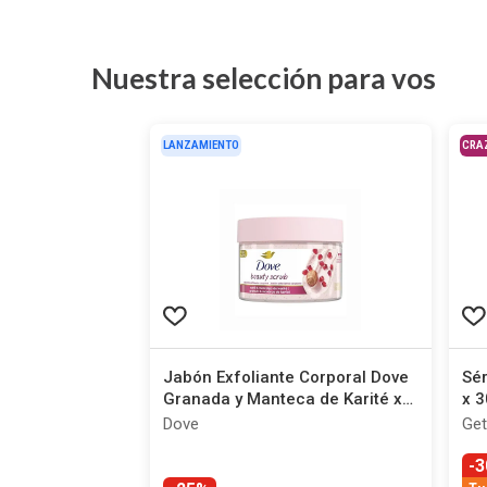
Nuestra selección para vos
LANZAMIENTO
CRA
Jabón Exfoliante Corporal Dove
Sér
Granada y Manteca de Karité x
x 3
280 g
Dove
Get
-