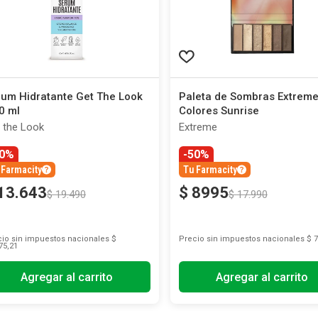
um Hidratante Get The Look
Paleta de Sombras Extreme
0 ml
Colores Sunrise
 the Look
Extreme
30%
-50%
 Farmacity
Tu Farmacity
13
.
643
$
8995
$
19
.
490
$
17
.
990
io sin impuestos nacionales
$
Precio sin impuestos nacionales
$ 7
75,21
Agregar al carrito
Agregar al carrito