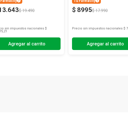
 Farmacity
Tu Farmacity
13
.
643
$
8995
$
19
.
490
$
17
.
990
io sin impuestos nacionales
$
Precio sin impuestos nacionales
$ 7
75,21
Agregar al carrito
Agregar al carrito