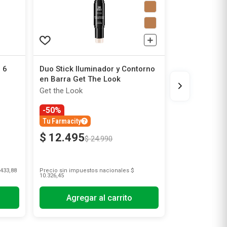
 6
Duo Stick Iluminador y Contorno
en Barra Get The Look
Get the Look
-50%
Tu Farmacity
$
12
.
495
$
24
.
990
433,88
Precio sin impuestos nacionales
$
10.326,45
Agregar al carrito