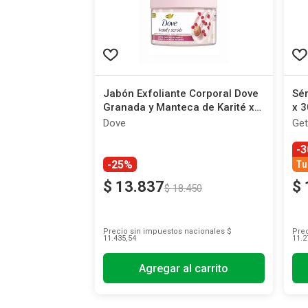
Jabón Exfoliante Corporal Dove
Sér
Granada y Manteca de Karité x
x 3
280 g
Dove
Get
-
-25%
Tu
$
13
.
837
$
$
18
.
450
Precio sin impuestos nacionales
$
Prec
11.435,54
11.2
Agregar al carrito