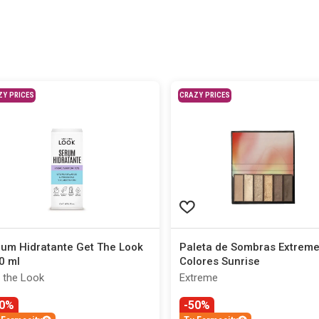
ZY PRICES
CRAZY PRICES
um Hidratante Get The Look
Paleta de Sombras Extreme
0 ml
Colores Sunrise
 the Look
Extreme
30%
-50%