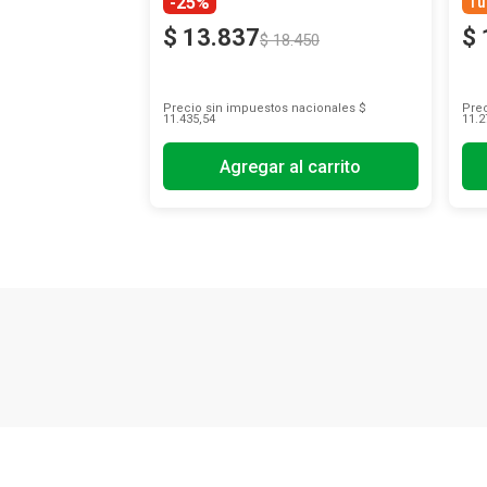
-25%
Tu
$
13
.
837
$
$
18
.
450
Precio sin impuestos nacionales
$
Prec
11.435,54
11.2
Agregar al carrito