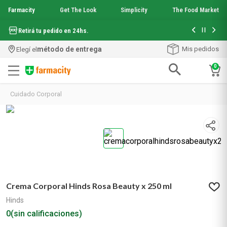
Farmacity
Get The Look
Simplicity
The Food Market
Hasta 6 cuo
Retirá tu pedido en 24hs.
método de entrega
Mis pedidos
Elegí el
0
Términos más buscados
Cuidado Corporal
1
.
aquafusion
2
.
garnier toque seco crema facial
3
.
mineral 89
4
.
mela b3
5
.
anti acne
6
.
loreal paris
7
.
protector solar
Crema Corporal Hinds Rosa Beauty x 250 ml
8
.
nyx
9
.
get the look
Hinds
10
.
uv air
0
(sin calificaciones)