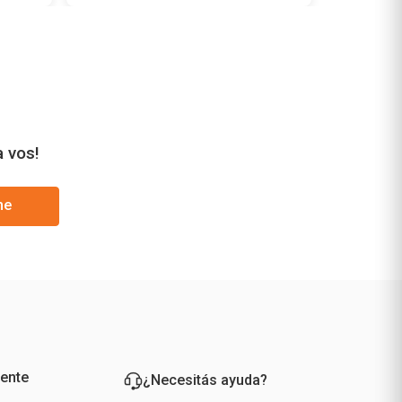
a vos!
me
iente
¿Necesitás ayuda?