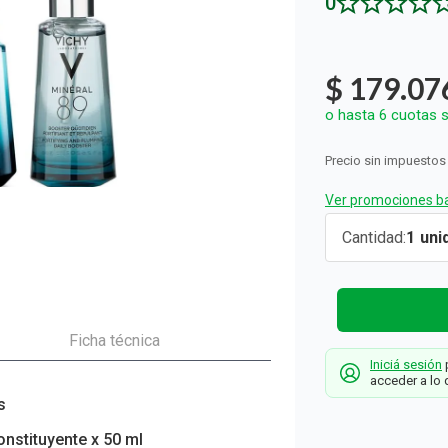
0
ón y Oxidantes
as de Bebés y Niños
dores Sexuales
Seguridad del Bebé
Balanzas
Accesorios del Hogar
Ver todos los productos
Almohadillas Térmicas
Deco Hogar
Ver todos los productos
Ver todos los productos
$
179
.
07
o hasta
6
cuotas s
Precio sin impuestos
Ver promociones ba
Combo
Cantidad
1
Vichy
Mineral 89
Hidratante
Rostro y
Ficha técnica
Iniciá sesión
p
Ojos
acceder a lo 
Vichy
s
onstituyente x 50 ml