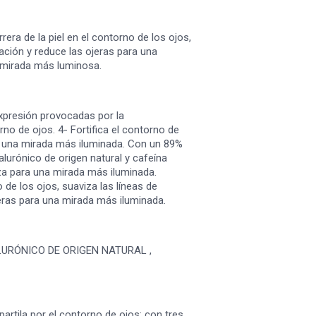
era de la piel en el contorno de los ojos,
ación y reduce las ojeras para una
 mirada más luminosa.
expresión provocadas por la
rno de ojos. 4- Fortifica el contorno de
ra una mirada más iluminada. Con un 89%
lurónico de origen natural y cafeína
za para una mirada más iluminada.
 de los ojos, suaviza las líneas de
eras para una mirada más iluminada.
LURÓNICO DE ORIGEN NATURAL ,
artila por el contorno de ojos: con tres