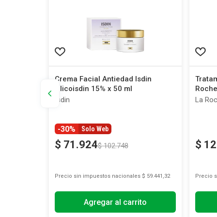
ics Flavo-
Crema Facial Antiedad Isdin
Tratam
Glicoisdin 15% x 50 ml
Roche
ml
Isdin
La Ro
-30%
Solo Web
$
71
.
924
$
12
$
102
.
748
s
$ 63.512,40
Precio sin impuestos nacionales
$ 59.441,32
Precio 
Agregar al carrito