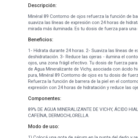
Descripción:
Minéral 89 Contorno de ojos refuerza la función de barr
suaviza las líneas de expresión con 24 horas de hidrat
mirada más iluminada. Es tu dosis de fuerza para una
Beneficios:
1- Hidrata durante 24 horas. 2- Suaviza las líneas de 
deshidratación. 3- Reduce las ojeras - ilumina el conto
ojos, una zona frágil efectivo. Tu dosis de fuerza pa
de Agua Mineralizante de Vichy, asociada con ácido hia
pura, Minéral 89 Contorno de ojos es tu dosis de fuer
Refuerza la función de barrera de la piel en el contorno
expresión con 24 horas de hidratación y reduce las oj
Componentes:
89% DE AGUA MINERALIZANTE DE VICHY, ÁCIDO HIA
CAFEÍNA, DERMOCHLORELLA.
Modo de uso:
1) Colocá una gota de sérum en la punta del dedo y rep