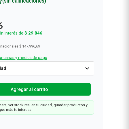
(sin calificaciones)
Rollos De Cocina y Servilletas
Descartables
6
in interés de
$
29
.
846
 nacionales
$ 147.996,69
ncarias y medios de pago
Cantidad
1
$
179
.
076
Agregar al carrit
Agregar al carrito
ara, ver stock real en tu ciudad, guardar productos y
que más te interesa.