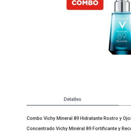
Autobronceante y Post Solar
Depiladoras
Jabones y Ducha
Coloraci
Fraganci
Estimula
Bebés y Niños
Ver todos los productos
Afeitado y Depilación
Ver todos los productos
Detalles
Combo Vichy Mineral 89 Hidratante Rostro y Ojo
Concentrado Vichy Minéral 89 Fortificante y Rec