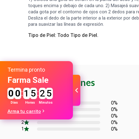
toques encima y debajo de cada uno. 2) Masajeá sua
cada gota por el contorno de ojos con 2 dedos para re
Desliza el dedo de la parte interior a la exterior por d
para suavizar las líneas de expresión.
Tipo de Piel: Todo Tipo de Piel.
Termina pronto
Farma Sale
Sin Calificaciones
0
0
:
1
5
:
2
5
0%
Días
Horas
Minutos
0%
Arma tu carrito
0%
0%
0%