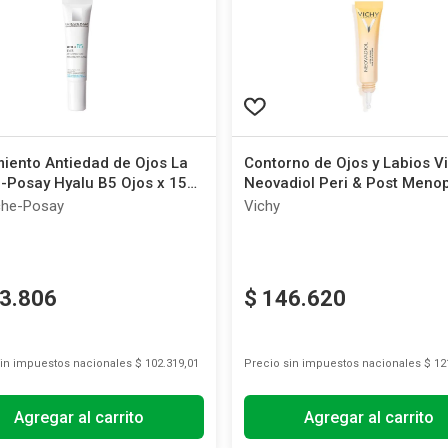
iento Antiedad de Ojos La
Contorno de Ojos y Labios V
-Posay Hyalu B5 Ojos x 15
Neovadiol Peri & Post Meno
x 15 ml
che-Posay
Vichy
3
.
806
$
146
.
620
sin impuestos nacionales
$ 102.319,01
Precio sin impuestos nacionales
$ 12
Agregar al carrito
Agregar al carrito