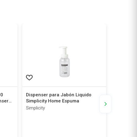
10
Dispenser para Jabón Liquido
Jabonera 
nser
Simplicity Home Espuma
Ola10
epillo
Simplicity
Simplicity