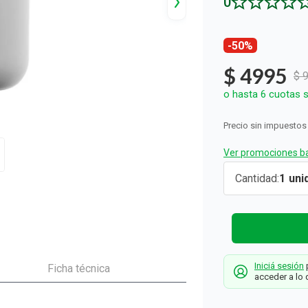
0
ón y Oxidantes
d del Bebé
s
os del Hogar
Rollos De Cocina y Servilletas
os los productos
llas Térmicas
gar
Descartables
os los productos
os los productos
-50%
$
4995
$
o hasta
6
cuotas s
Precio sin impuestos
Ver promociones ba
Vaso para
Cantidad
1
Cepillo de
Diente
Simplicity
Gris
Iniciá sesión
p
Ficha técnica
Simplicity
acceder a lo 