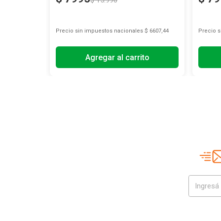
$
15
.
990
Precio sin impuestos nacionales
$ 6607,44
Precio 
Agregar al carrito