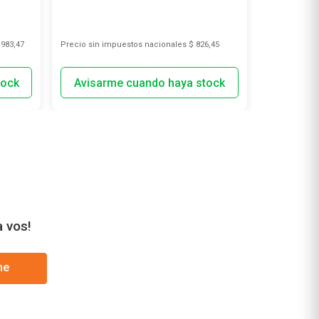
.983,47
Precio sin impuestos nacionales
$ 826,45
Precio sin i
a vos!
me