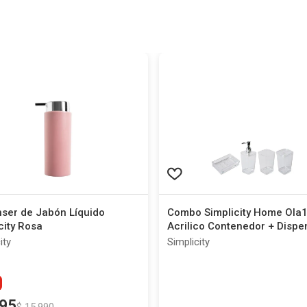
nser de Jabón Líquido
Combo Simplicity Home Ola
city Rosa
Acrilico Contenedor + Dispe
para Jabón Líquido + Porta C
ity
Simplicity
de Dientes + Jabonera
95