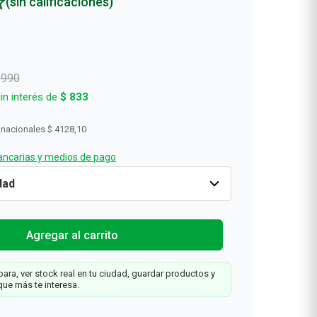
(sin calificaciones)
9990
in interés de
$
833
 nacionales
$ 4128,10
ncarias y medios de pago
-50%
Cantidad
1
$
4995
$
9990
Agregar al carrit
Agregar al carrito
ara, ver stock real en tu ciudad, guardar productos y
que más te interesa.