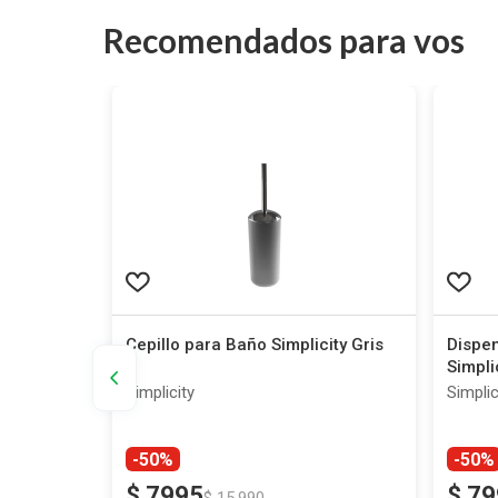
Recomendados para vos
me
Cepillo para Baño Simplicity Gris
Dispe
Simpli
Simplicity
Simplic
-50%
-50%
$
7995
$
79