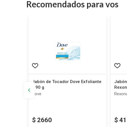
Recomendados para vos
ula y
Jabón de Tocador Dove Exfoliante
Jabón 
x 90 g
Rexon
ml
Dove
Rexon
$
2660
$
41