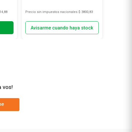
14,88
Precio sin impuestos nacionales
$ 3800,83
Precio sin i
a vos!
me