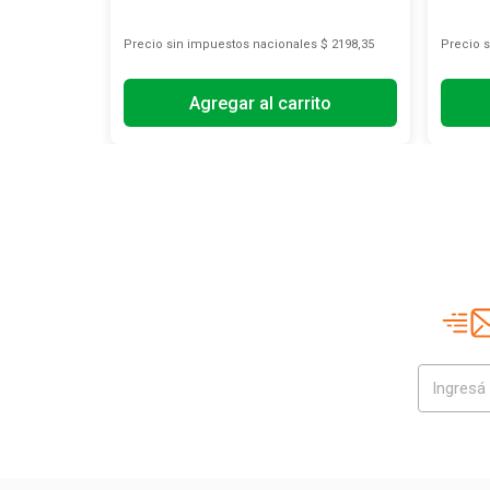
s
$ 11.818,18
Precio sin impuestos nacionales
$ 2198,35
Precio 
Agregar al carrito