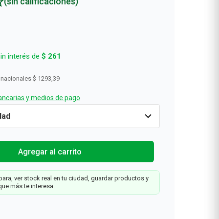
(sin calificaciones)
in interés de
$
261
 nacionales
$ 1293,39
ncarias y medios de pago
Cantidad
1
$
1565
Agregar al carrit
Agregar al carrito
y
ara, ver stock real en tu ciudad, guardar productos y
g
que más te interesa.