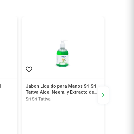
l
Jabon Líquido para Manos Sri Sri
Gel Ducha 
Tattva Aloe, Neem, y Extracto de
250 ml
Naranja x 300 ml
Sri Sri Tattva
Sri Sri Tatt