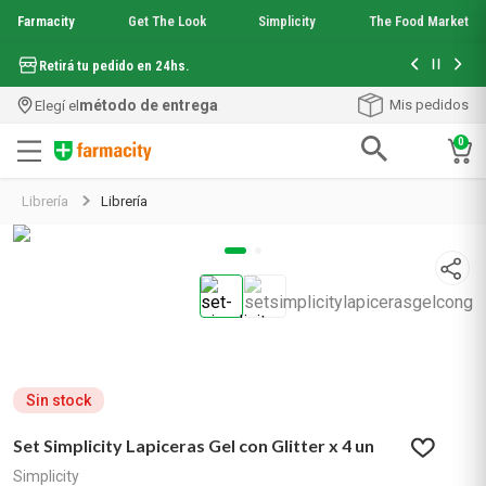
Farmacity
Get The Look
Simplicity
The Food Market
Hasta 6 cuo
Retirá tu pedido en 24hs.
método de entrega
Mis pedidos
Elegí el
0
Términos más buscados
Librería
Librería
1
.
aquafusion
2
.
garnier toque seco crema facial
3
.
mela b3
4
.
mineral 89
5
.
anti acne
6
.
loreal paris
7
.
get the look
8
.
protector solar
Sin stock
9
.
serum elvive
Set Simplicity Lapiceras Gel con Glitter x 4 un
10
.
nyx
Simplicity