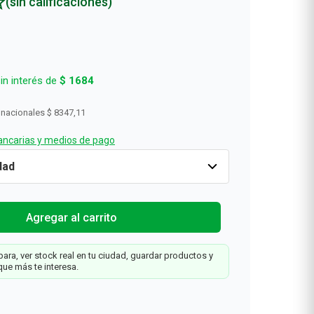
(sin calificaciones)
in interés de
$
1684
 nacionales
$ 8347,11
ncarias y medios de pago
Cantidad
1
$
10
.
100
Agregar al carrit
a
70
Agregar al carrito
ara, ver stock real en tu ciudad, guardar productos y
que más te interesa.