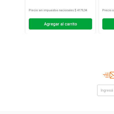
s
$ 12.511,57
Precio sin impuestos nacionales
$ 4179,34
Precio 
Agregar al carrito