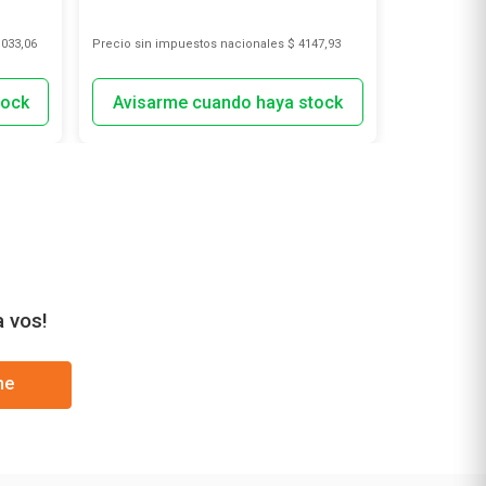
.033,06
Precio sin impuestos nacionales
$ 4147,93
Precio sin i
a vos!
me