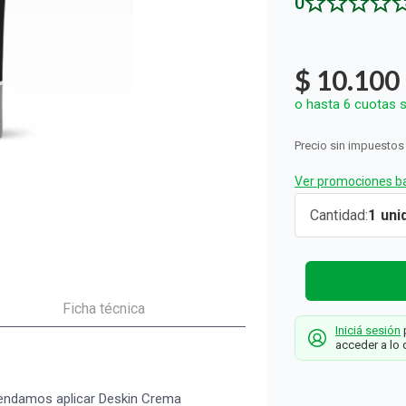
0
ón y Oxidantes
d del Bebé
s
os del Hogar
Rollos De Cocina y Servilletas
os los productos
llas Térmicas
gar
Descartables
os los productos
os los productos
$
10
.
100
o hasta
6
cuotas s
Precio sin impuestos
Ver promociones ba
Crema
Cantidad
1
Hidratante
Deskin par
Tatuajes x 
g
Ficha técnica
Iniciá sesión
p
Deskin
acceder a lo 
omendamos aplicar Deskin Crema