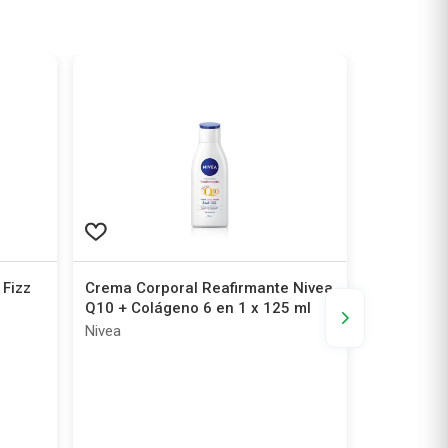
Fizz
Crema Corporal Reafirmante Nivea
Autobroce
Q10 + Colágeno 6 en 1 x 125 ml
Humectant
to Glow R
Nivea
Jergens