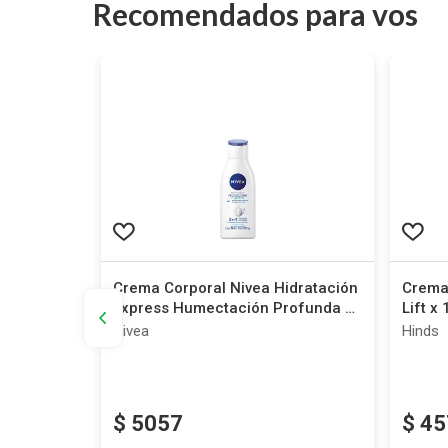
Recomendados para vos
litis
Crema Corporal Nivea Hidratación
Crema
 x 400 ml
Express Humectación Profunda x
Lift x
125 ml
Nivea
Hinds
$
5057
$
45