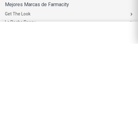
Mejores Marcas de Farmacity
Get The Look
La Roche Posay
Vichy
Eucerin
Isdin
Productos de Salud y Farmacia
Comprá medicamentos
Servicios de salud
Productos de farmacia
Cuidado oral
Suplementos dietarios y deportivos
Perfumes y Fragancias
Perfumes y fragancias para mujer
Perfumes y fragancias para hombre
Perfumes y fragancias para bebés y niños