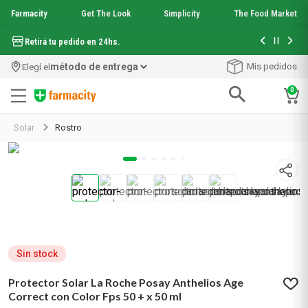
Farmacity
Get The Look
Simplicity
The Food Market
Hasta 6 cuo
Retirá tu pedido en 24hs.
método de entrega
Mis pedidos
Elegí el
0
Términos más buscados
Solar
Rostro
1
.
aquafusion
2
.
garnier toque seco crema facial
3
.
mineral 89
4
.
mela b3
5
.
anti acne
6
.
loreal paris
7
.
protector solar
8
.
nyx
Sin stock
9
.
get the look
Protector Solar La Roche Posay Anthelios Age
10
.
uv air
Correct con Color Fps 50 + x 50 ml