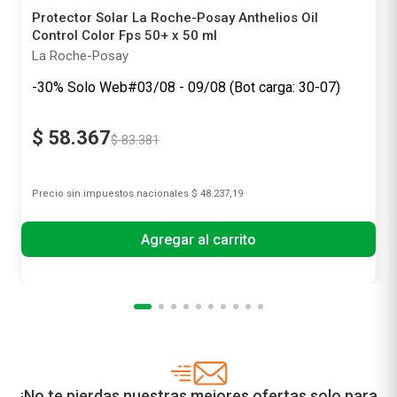
Protector Solar La Roche-Posay Anthelios Oil
Control Color Fps 50+ x 50 ml
La Roche-Posay
-30% Solo Web#03/08 - 09/08 (Bot carga: 30-07)
$
58
.
367
$
83
.
381
Precio sin impuestos nacionales
$ 48.237,19
Agregar al carrito
¡No te pierdas nuestras mejores ofertas solo para