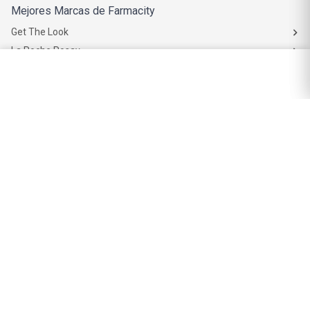
Mejores Marcas de Farmacity
Get The Look
La Roche Posay
Vichy
Eucerin
Isdin
Productos de Salud y Farmacia
Comprá medicamentos
Servicios de salud
Productos de farmacia
Cuidado oral
Suplementos dietarios y deportivos
Perfumes y Fragancias
Perfumes y fragancias para mujer
Perfumes y fragancias para hombre
Perfumes y fragancias para bebés y niños