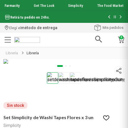
Farmacity
Get The Look
Simplicity
The Food Market
Hasta 6 cuo
Retirá tu pedido en 24hs.
método de entrega
Mis pedidos
Elegí el
0
Términos más buscados
Librería
Librería
1
.
aquafusion
2
.
garnier toque seco crema facial
3
.
mela b3
4
.
mineral 89
5
.
anti acne
6
.
get the look
7
.
loreal paris
8
.
protector solar
Sin stock
9
.
serum elvive
Set Simplicity de Washi Tapes Flores x 3 un
10
.
nyx
Simplicity