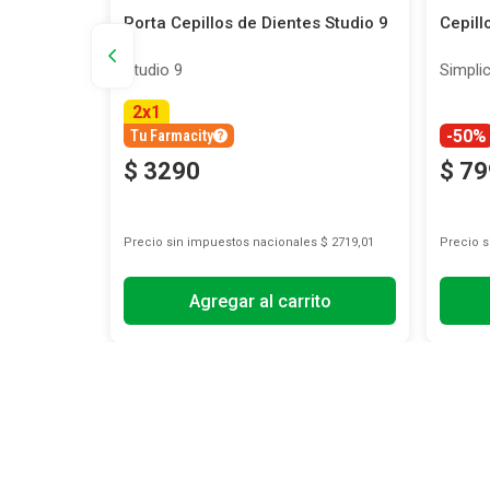
 Simplicity
Porta Cepillos de Dientes Studio 9
Cepill
Studio 9
Simplic
2
x
1
-50%
Tu Farmacity
$
3290
$
79
Precio sin impuestos nacionales
$ 2719,01
Precio 
Agregar al carrito