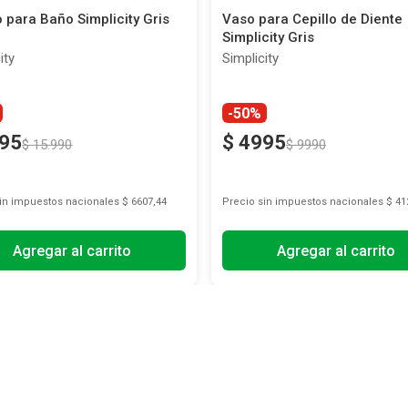
o para Baño Simplicity Gris
Vaso para Cepillo de Diente
Simplicity Gris
ity
Simplicity
-50%
95
$
4995
$
15
.
990
$
9990
sin impuestos nacionales
$ 6607,44
Precio sin impuestos nacionales
$ 41
Agregar al carrito
Agregar al carrito