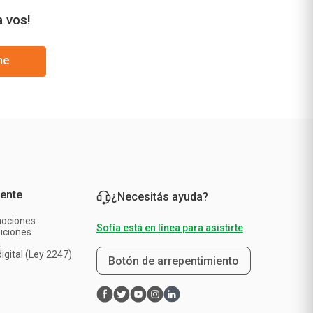
a vos!
me
iente
¿Necesitás ayuda?
mociones
Sofía está en línea para asistirte
iciones
a
igital (Ley 2247)
Botón de arrepentimiento