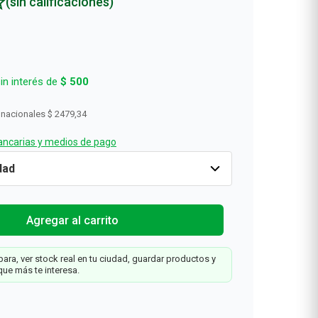
(sin calificaciones)
in interés de
$
500
 nacionales
$ 2479,34
ncarias y medios de pago
r
Cantidad
1
$
3000
Agregar al carrit
Agregar al carrito
ara, ver stock real en tu ciudad, guardar productos y
que más te interesa.