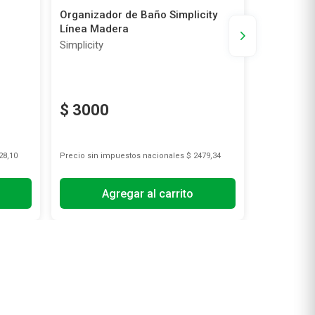
Organizador de Baño Simplicity
Cepillo St
Línea Madera
Simplicity
Studio 9
$
3000
28,10
Precio sin impuestos nacionales
$ 2479,34
Precio sin i
Agregar al carrito