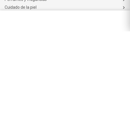
Cuidado de la piel
Cuidado capilar
Electro belleza
Dermocosmética
Cuidado facial
Cuidado corporal
Protectores solares
Cuidado del pelo
Mejores Marcas de Farmacity
Get The Look
La Roche Posay
Vichy
Eucerin
Isdin
Productos de Salud y Farmacia
Comprá medicamentos