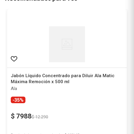
Jabón Líquido Concentrado para Diluir Ala Matic
Máxima Remoción x 500 ml
Ala
-35%
$
7988
$
12
.
290