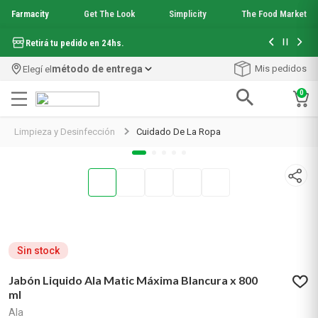
Farmacity
Get The Look
Simplicity
The Food Market
Hasta 6 cuo
Retirá tu pedido en 24hs.
método de entrega
Mis pedidos
Elegí el
0
Términos más buscados
Limpieza y Desinfección
Cuidado De La Ropa
1
.
aquafusion
2
.
garnier toque seco crema facial
3
.
mineral 89
4
.
mela b3
5
.
anti acne
6
.
loreal paris
7
.
protector solar
Sin stock
8
.
get the look
9
.
nyx
Jabón Liquido Ala Matic Máxima Blancura x 800
ml
10
.
serum elvive
Ala