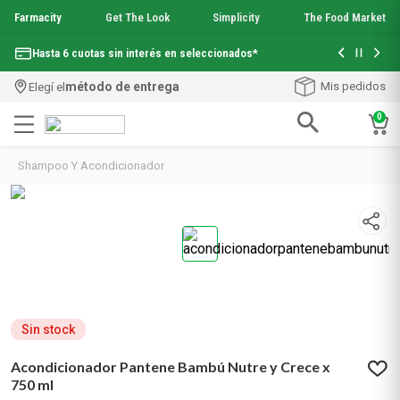
Farmacity
Get The Look
Simplicity
The Food Market
Con tu com
Hasta 6 cuotas sin interés en seleccionados*
¡Envío grati
método de entrega
Mis pedidos
Elegí el
0
Términos más buscados
Shampoo Y Acondicionador
1
.
aquafusion
2
.
garnier toque seco crema facial
3
.
mela b3
4
.
mineral 89
5
.
anti acne
6
.
loreal paris
7
.
get the look
8
.
protector solar
Sin stock
9
.
serum elvive
Acondicionador Pantene Bambú Nutre y Crece x
10
.
nyx
750 ml