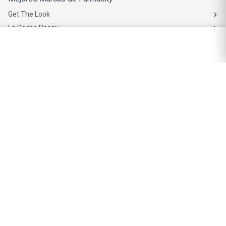
Get The Look
La Roche Posay
Vichy
Eucerin
Isdin
Productos de Salud y Farmacia
Comprá medicamentos
Servicios de salud
Productos de farmacia
Cuidado oral
Suplementos dietarios y deportivos
Perfumes y Fragancias
Perfumes y fragancias para mujer
Perfumes y fragancias para hombre
Perfumes y fragancias para bebés y niños
Colonias y Body Splash