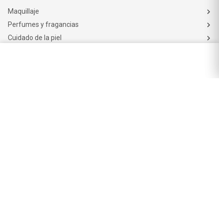
Perfumes y fragancias
Cuidado de la piel
Cuidado capilar
Electro belleza
Dermocosmética
Cuidado facial
Cuidado corporal
Protectores solares
Cuidado del pelo
Mejores Marcas de Farmacity
Get The Look
La Roche Posay
Vichy
Eucerin
Isdin
Productos de Salud y Farmacia