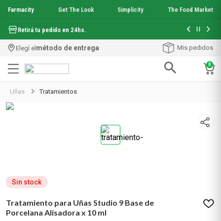
Farmacity
Get The Look
Simplicity
The Food Market
Hasta 6 cuo
Retirá tu pedido en 24hs.
método de entrega
Mis pedidos
Elegí el
0
Términos más buscados
Uñas
Tratamientos
1
.
aquafusion
2
.
garnier toque seco crema facial
3
.
mela b3
4
.
mineral 89
5
.
anti acne
6
.
loreal paris
7
.
get the look
8
.
protector solar
Sin stock
9
.
serum elvive
Tratamiento para Uñas Studio 9 Base de
10
.
nyx
Porcelana Alisadora x 10 ml