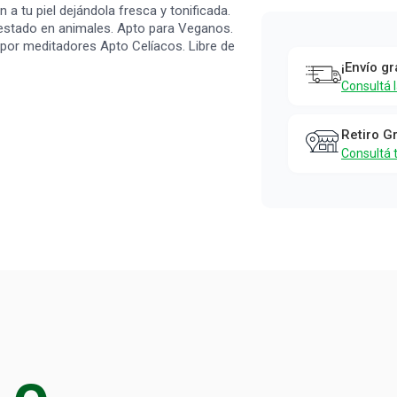
Crema para
 a tu piel dejándola fresca y tonificada.
Manos Sri
testado en animales. Apto para Veganos.
 por meditadores Apto Celíacos. Libre de
Sri Tattva
¡Envío gr
Rosa y
Consultá 
Almendras 
100 g
Retiro G
Consultá 
Sri Sri Tattva