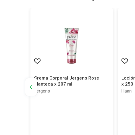
Cherry
Crema Corporal Jergens Rose
Loción
60 g
Manteca x 207 ml
x 250 
Jergens
Haan