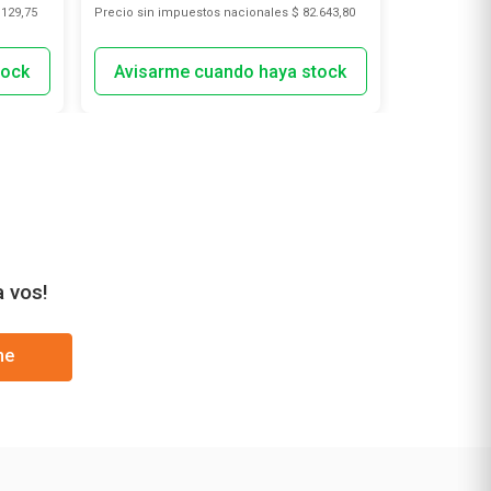
.129,75
Precio sin impuestos nacionales
$ 82.643,80
Precio sin i
a vos!
me