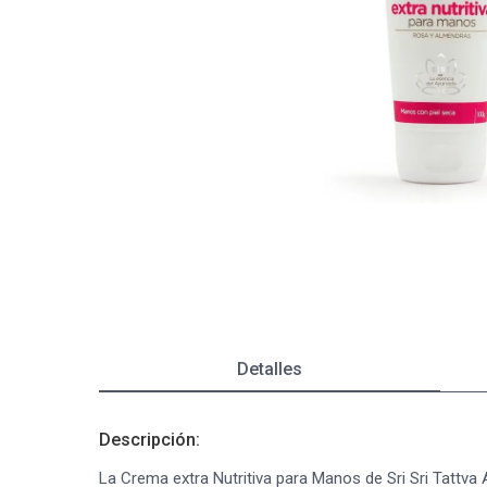
Depiladoras
Fragancias de Bebés y Niños
Estimuladores Sexuales
Coloraci
Segurida
Balanza
Accesori
Ver todos los productos
Ver tod
Almohadi
Deco Ho
Ver tod
Ver tod
Detalles
Descripción:
La Crema extra Nutritiva para Manos de Sri Sri Tattva 