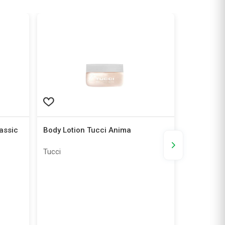
assic
Body Lotion Tucci Anima
Gel Copor
g
Tucci
Apiter