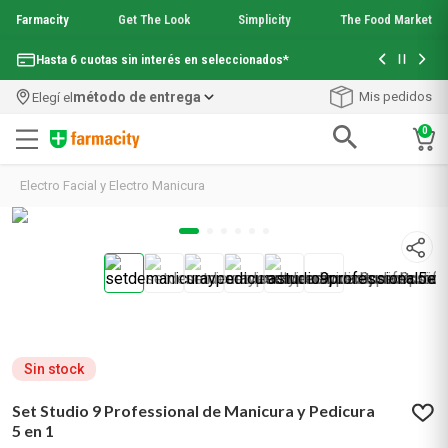
Farmacity
Get The Look
Simplicity
The Food Market
Con tu com
Hasta 6 cuotas sin interés en seleccionados*
¡Envío grati
método de entrega
Mis pedidos
Elegí el
0
Términos más buscados
Electro Facial y Electro Manicura
1
.
aquafusion
2
.
garnier toque seco crema facial
3
.
mela b3
4
.
mineral 89
5
.
anti acne
6
.
loreal paris
7
.
get the look
8
.
protector solar
Sin stock
9
.
serum elvive
Set Studio 9 Professional de Manicura y Pedicura
10
.
nyx
5 en 1