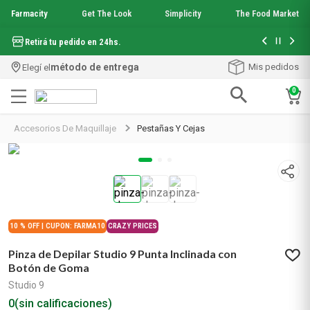
Farmacity
Get The Look
Simplicity
The Food Market
Hasta 6 cuo
Retirá tu pedido en 24hs.
método de entrega
Mis pedidos
Elegí el
0
Términos más buscados
Accesorios De Maquillaje
Pestañas Y Cejas
1
.
aquafusion
2
.
garnier toque seco crema facial
3
.
mela b3
4
.
mineral 89
5
.
anti acne
6
.
get the look
10 % OFF | CUPON: FARMA10
CRAZY PRICES
7
.
loreal paris
Pinza de Depilar Studio 9 Punta Inclinada con
8
.
protector solar
Botón de Goma
9
.
serum elvive
Studio 9
10
.
nyx
0
(sin calificaciones)