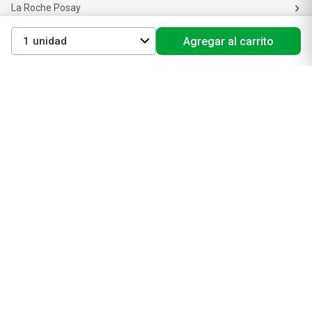
La Roche Posay
Vichy
1
Agregar al carrito
Eucerin
Isdin
Productos de Salud y Farmacia
Comprá medicamentos
Servicios de salud
Productos de farmacia
Cuidado oral
Suplementos dietarios y deportivos
Perfumes y Fragancias
Perfumes y fragancias para mujer
Perfumes y fragancias para hombre
Perfumes y fragancias para bebés y niños
Colonias y Body Splash