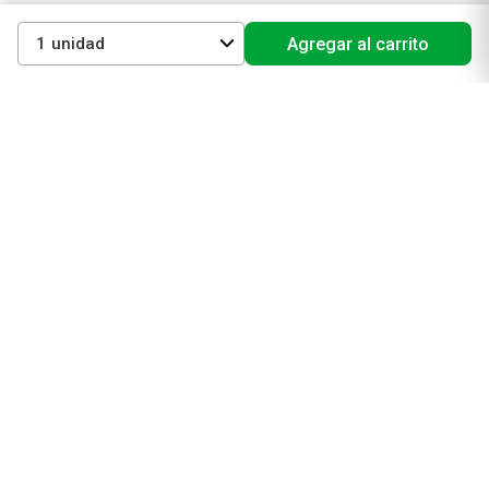
Protectores solares
1
Agregar al carrito
Cuidado del pelo
Mejores Marcas de Farmacity
Get The Look
La Roche Posay
Vichy
Eucerin
Isdin
Productos de Salud y Farmacia
Comprá medicamentos
Servicios de salud
Productos de farmacia
Cuidado oral
Suplementos dietarios y deportivos
Perfumes y Fragancias
Perfumes y fragancias para mujer