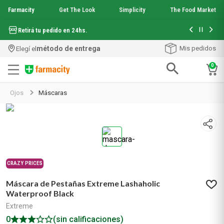
Farmacity
Get The Look
Simplicity
The Food Market
Hasta 6 cuo
Retirá tu pedido en 24hs.
método de entrega
Mis pedidos
Elegí el
0
Términos más buscados
Ojos
Máscaras
1
.
aquafusion
2
.
garnier toque seco crema facial
3
.
mela b3
4
.
mineral 89
5
.
anti acne
6
.
loreal paris
CRAZY PRICES
7
.
get the look
Máscara de Pestañas Extreme Lashaholic
8
.
protector solar
Waterproof Black
9
.
serum elvive
Extreme
10
.
nyx
0
(sin calificaciones)