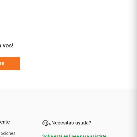
a vos!
me
iente
¿Necesitás ayuda?
mociones
Sofía está en línea para asistirte