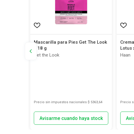
itiva Piel
Mascarilla para Pies Get The Look
Crema
x 18 g
Lotus 
Get the Look
Haan
s
$ 909,92
Precio sin impuestos nacionales
$ 5363,64
Precio 