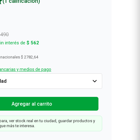
(1 calificación)
4490
in interés de
$
562
 nacionales
$ 2782,64
ncarias y medios de pago
Solo
-25%
Cantidad
1
$
3367
$
4490
Agregar al carrit
Web
Agregar al carrito
ara, ver stock real en tu ciudad, guardar productos y
que más te interesa.