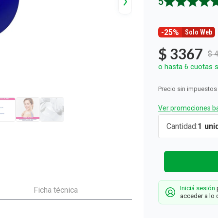
5
ón y Oxidantes
d del Bebé
s
os del Hogar
Rollos De Cocina y Servilletas
os los productos
llas Térmicas
gar
Descartables
os los productos
os los productos
-25%
Solo Web
$
3367
$
o hasta
6
cuotas s
Precio sin impuestos
Ver promociones ba
Crema
Cantidad
1
Hidratante
Intensiva
Nivea para
Todo Tipo
Iniciá sesión
p
de Piel x 60
Ficha técnica
acceder a lo 
ml