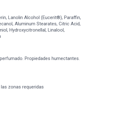
in, Lanolin Alcohol (Eucerit®), Paraffin,
canol, Aluminum Stearates, Citric Acid,
l, Hydroxycitronellal, Linalool,
m
te perfumado. Propiedades humectantes.
 las zonas requeridas