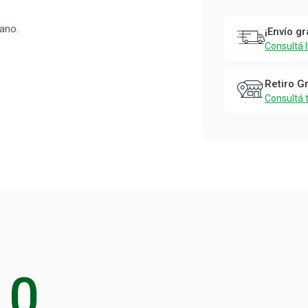
Pelo Studio
9 Rosa
iano.
¡Envío gr
Studio 9
Consultá 
Retiro G
Consultá 
0