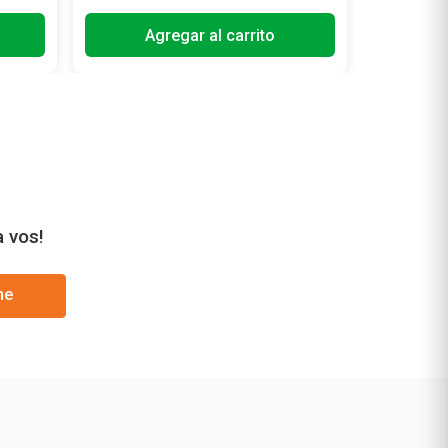
Agregar al carrito
a vos!
me