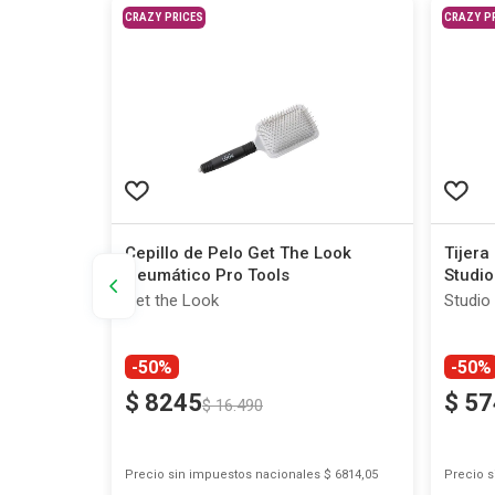
CRAZY PRICES
CRAZY P
 Rosa
Cepillo de Pelo Get The Look
Tijera
Neumático Pro Tools
Studio
Get the Look
Studio
-50%
-50%
$
8245
$
57
$
16
.
490
s
$ 2479,34
Precio sin impuestos nacionales
$ 6814,05
Precio 