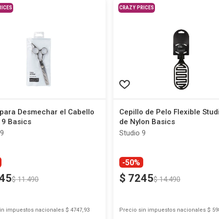
RICES
CRAZY PRICES
 para Desmechar el Cabello
Cepillo de Pelo Flexible Stud
 9 Basics
de Nylon Basics
 9
Studio 9
-50%
45
$
7245
$
11
.
490
$
14
.
490
sin impuestos nacionales
$ 4747,93
Precio sin impuestos nacionales
$ 59