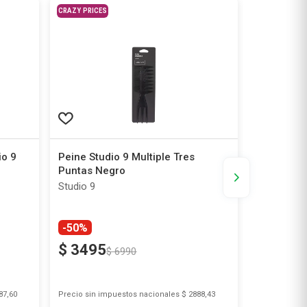
CRAZY PRICES
io 9
Peine Studio 9 Multiple Tres
Peine Fami
Puntas Negro
Studio 9
Studio 9
-50%
$
3495
$
6990
87,60
Precio sin impuestos nacionales
$ 2888,43
Precio sin i