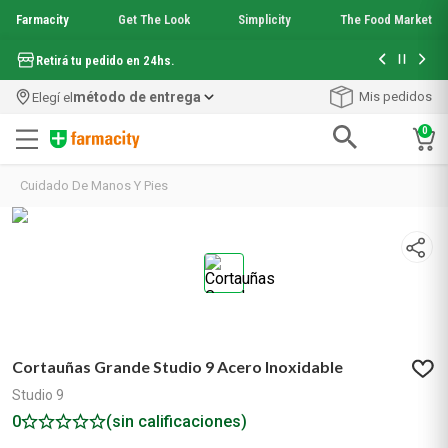
Farmacity
Get The Look
Simplicity
The Food Market
Hasta 6 cuo
Retirá tu pedido en 24hs.
método de entrega
Mis pedidos
Elegí el
0
Términos más buscados
Cuidado De Manos Y Pies
1
.
aquafusion
2
.
garnier toque seco crema facial
3
.
mineral 89
4
.
mela b3
5
.
anti acne
6
.
loreal paris
7
.
protector solar
Cortauñas Grande Studio 9 Acero Inoxidable
8
.
get the look
9
.
nyx
Studio 9
10
.
serum elvive
0
(sin calificaciones)