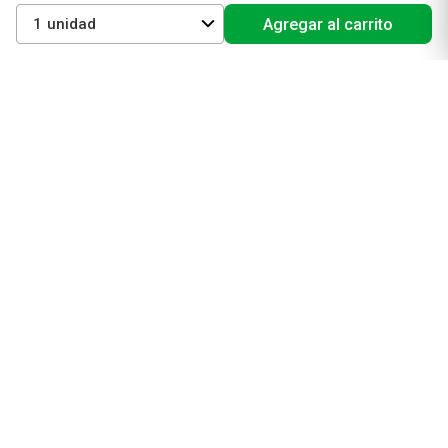
Protectores solares
1
Agregar al carrito
Cuidado del pelo
Mejores Marcas de Farmacity
Get The Look
La Roche Posay
Vichy
Eucerin
Isdin
Productos de Salud y Farmacia
Comprá medicamentos
Servicios de salud
Productos de farmacia
Cuidado oral
Suplementos dietarios y deportivos
Perfumes y Fragancias
Perfumes y fragancias para mujer