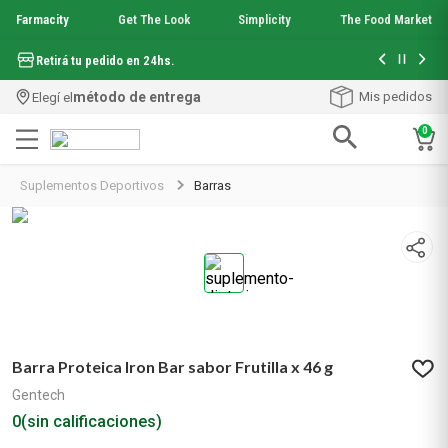
Farmacity
Get The Look
Simplicity
The Food Market
Hasta 6 cuo
Retirá tu pedido en 24hs.
método de entrega
Mis pedidos
Elegí el
0
Términos más buscados
Suplementos Deportivos
Barras
1
.
aquafusion
2
.
garnier toque seco crema facial
3
.
mela b3
4
.
mineral 89
5
.
anti acne
6
.
get the look
7
.
loreal paris
Barra Proteica Iron Bar sabor Frutilla x 46 g
8
.
protector solar
9
.
serum elvive
Gentech
10
.
nyx
0
(sin calificaciones)