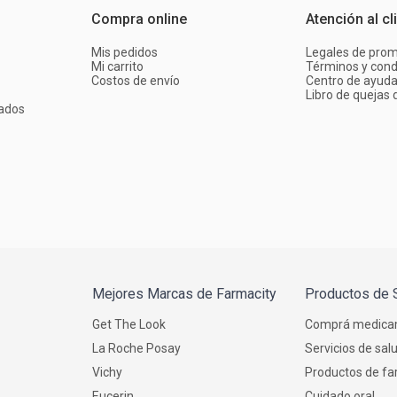
Compra online
Atención al cl
Mis pedidos
Legales de pro
Mi carrito
Términos y cond
Costos de envío
Centro de ayud
Libro de quejas d
ados
Mejores Marcas de Farmacity
Productos de 
Get The Look
Comprá medica
La Roche Posay
Servicios de sal
Vichy
Productos de fa
Eucerin
Cuidado oral