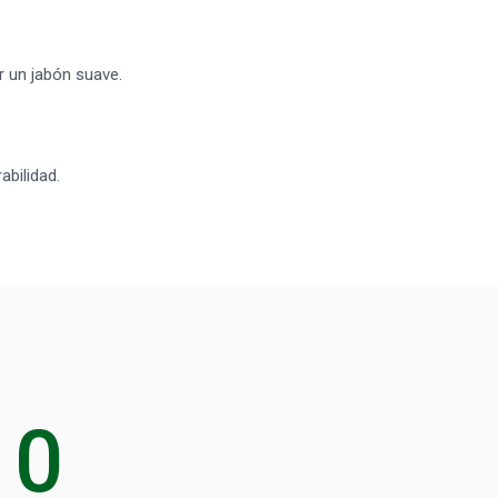
r un jabón suave.
abilidad.
0