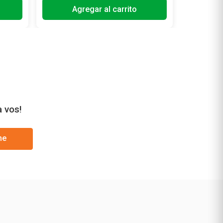
Agregar al carrito
A
a vos!
me