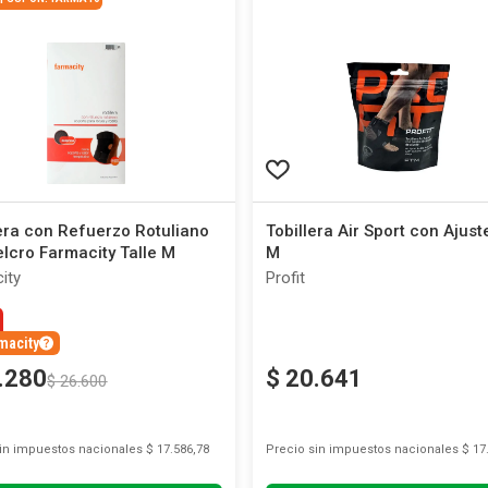
era con Refuerzo Rotuliano
Tobillera Air Sport con Ajust
lcro Farmacity Talle M
M
ity
Profit
macity
.
280
$
20
.
641
$
26
.
600
sin impuestos nacionales
$ 17.586,78
Precio sin impuestos nacionales
$ 17