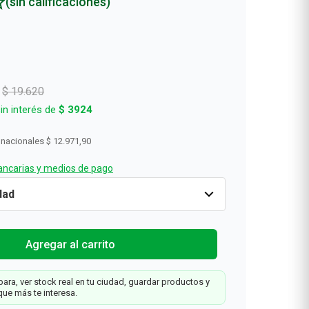
(sin calificaciones)
Rollos De Cocina y Servilletas
Descartables
$
19
.
620
in interés de
$
3924
 nacionales
$ 12.971,90
ncarias y medios de pago
-20%
Cantidad
1
$
15
.
696
$
19
.
620
Tu
Agregar al carrit
Farmacity
Agregar al carrito
ara, ver stock real en tu ciudad, guardar productos y
que más te interesa.