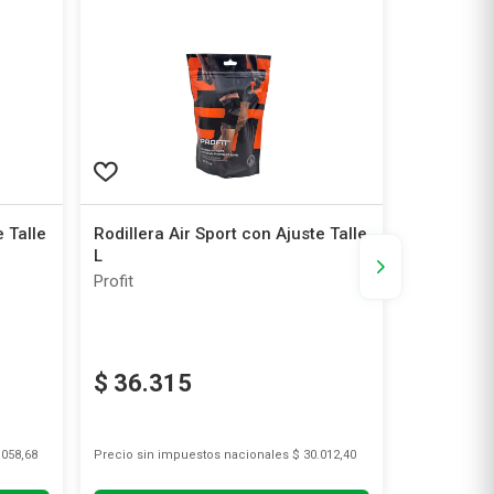
e Talle
Rodillera Air Sport con Ajuste Talle
Rodillera 
L
M
Profit
Profit
$
36
.
315
$
36
.
3
.058,68
Precio sin impuestos nacionales
$ 30.012,40
Precio sin i