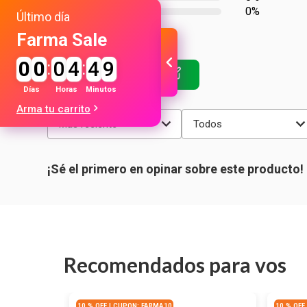
0%
Último día
Farma Sale
0
0
:
0
4
:
4
9
Días
Horas
Minutos
Arma tu carrito
Más reciente
Todos
Recomendados para vos
10 % OFF | CUPON: FARMA10
10 % OFF