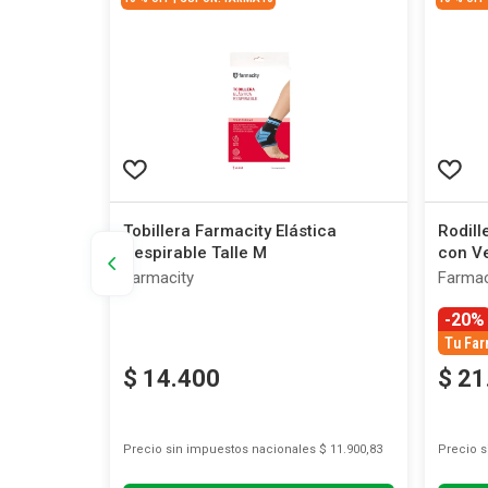
 Apertura
Tobillera Farmacity Elástica
Rodill
alle L
Respirable Talle M
con Ve
Farmacity
Farmac
-20%
Tu Far
$
14
.
400
$
21
s
$ 12.933,88
Precio sin impuestos nacionales
$ 11.900,83
Precio 