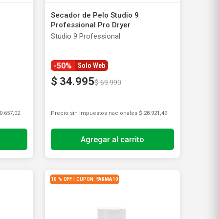
Rollos De Cocina y Servilletas
Secador de Pelo Studio 9
Descartables
Professional Pro Dryer
Studio 9 Professional
-50%
Solo Web
$
34
.
995
$
69
.
990
0.657,02
Precio sin impuestos nacionales
$ 28.921,49
Agregar al carrito
10 % OFF | CUPON: FARMA10