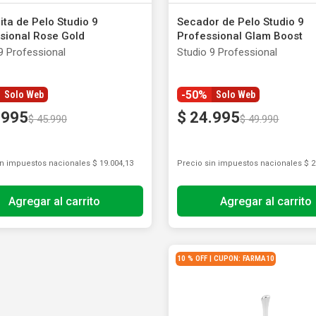
ón y Oxidantes
as de Bebés y Niños
dores Sexuales
Seguridad del Bebé
Balanzas
Accesorios del Hogar
ita de Pelo Studio 9
Secador de Pelo Studio 9
Ver todos los productos
Almohadillas Térmicas
Deco Hogar
sional Rose Gold
Professional Glam Boost
Ver todos los productos
Ver todos los productos
9 Professional
Studio 9 Professional
-50%
Solo Web
Solo Web
.
995
$
24
.
995
$
45
.
990
$
49
.
990
in impuestos nacionales
$ 19.004,13
Precio sin impuestos nacionales
$ 2
Agregar al carrito
Agregar al carrito
10 % OFF | CUPON: FARMA10