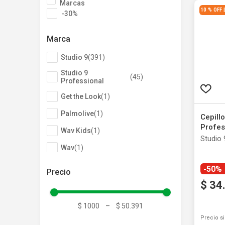
Marcas
10 % OFF
-30%
Marca
Studio 9
(
391
)
Studio 9
(
45
)
Professional
Get the Look
(
1
)
Palmolive
(
1
)
Cepillo
Profes
Wav Kids
(
1
)
Studio 
Wav
(
1
)
-50%
$
34
$ 1000
–
$ 50.391
Precio s