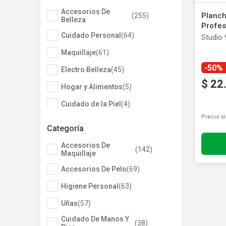
Autobronceante y Post Solar
Depiladoras
Jabones y Ducha
Coloraci
Fraganci
Estimula
Accesorios De
Planch
(
255
)
Bebés y Niños
Ver todos los productos
Afeitado y Depilación
Belleza
Profes
Ver todos los productos
Cuidado Personal
(
64
)
Studio 
Maquillaje
(
61
)
-50%
Electro Belleza
(
45
)
$
22
Hogar y Alimentos
(
5
)
Cuidado de la Piel
(
4
)
Precio s
Moda
(
4
)
Categoría
Más Categorías
(
2
)
Accesorios De
(
142
)
Maquillaje
Accesorios De Pelo
(
69
)
Higiene Personal
(
63
)
Uñas
(
57
)
Cuidado De Manos Y
(
38
)