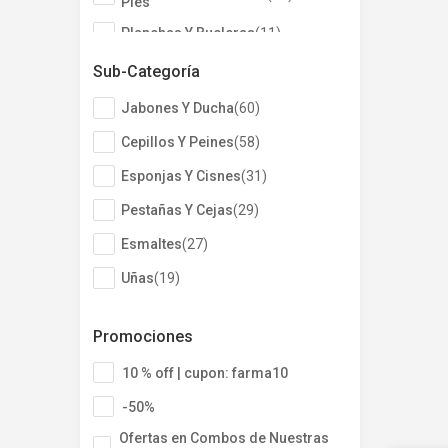
Pies
Planchas Y Bucleras
(
11
)
Masajeadores Y
Sub-Categoría
(
10
)
Exfoliadores
Jabones Y Ducha
(
60
)
Secadores
(
9
)
Cortadoras Y
Cepillos Y Peines
(
58
)
(
8
)
Afeitadoras
Esponjas Y Cisnes
(
31
)
Hogar y Deco
(
5
)
Pestañas Y Cejas
(
29
)
Mostrar 9 más
Esmaltes
(
27
)
Uñas
(
19
)
Brochas Y Pinceles
(
16
)
Promociones
Portacosméticos
(
15
)
10 % off | cupon: farma10
Accesorios
(
12
)
-50%
Quitaesmaltes
(
10
)
Ofertas en Combos de Nuestras
Mostrar 10 más