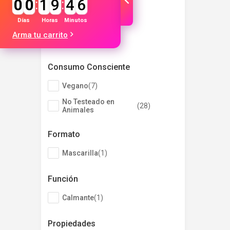
0
0
:
1
9
:
4
6
Humectante
(
3
)
Días
Horas
Minutos
Fortalecedor
(
8
)
Arma tu carrito
Protector
(
3
)
Consumo Consciente
Vegano
(
7
)
No Testeado en
(
28
)
Animales
Formato
Mascarilla
(
1
)
Función
Calmante
(
1
)
Propiedades