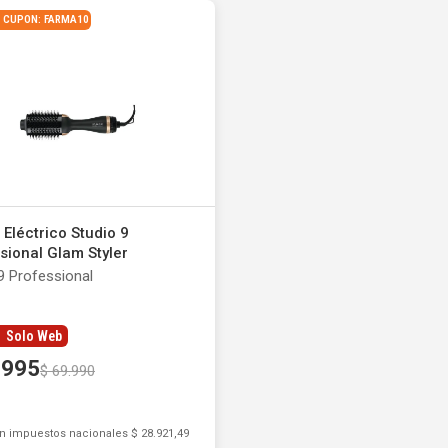
 | CUPON: FARMA10
 Eléctrico Studio 9
sional Glam Styler
9 Professional
Solo Web
.
995
$
69
.
990
in impuestos nacionales
$ 28.921,49