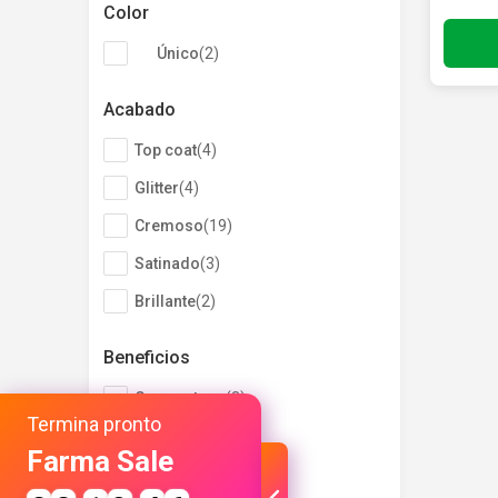
Color
Único
(
2
)
Acabado
Top coat
(
4
)
Glitter
(
4
)
Cremoso
(
19
)
Satinado
(
3
)
Brillante
(
2
)
Beneficios
Con acetona
(
3
)
Termina pronto
Sin acetona
(
3
)
Farma Sale
Reparador
(
4
)