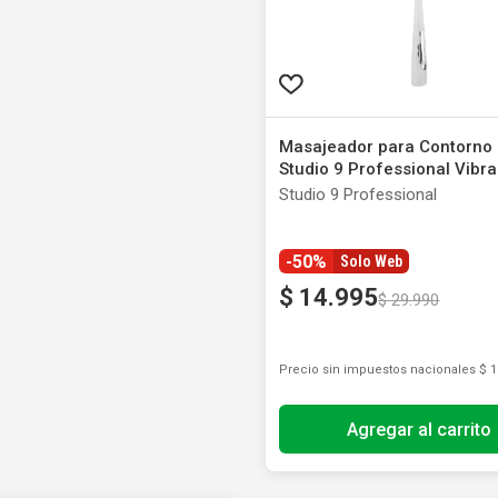
Masajeador para Contorno 
Studio 9 Professional Vibr
Studio 9 Professional
-50%
Solo Web
$
14
.
995
$
29
.
990
Precio sin impuestos nacionales
$ 1
Agregar al carrito