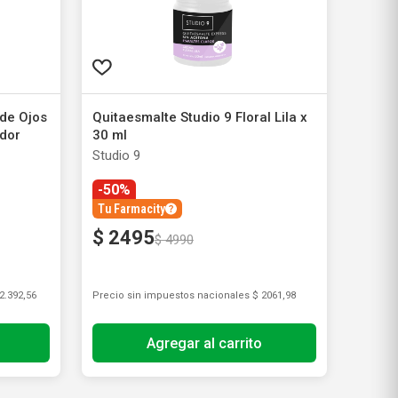
de Ojos
Quitaesmalte Studio 9 Floral Lila x
ador
30 ml
Studio 9
-50%
Tu Farmacity
$
2495
$
4990
2.392,56
Precio sin impuestos nacionales
$ 2061,98
Agregar al carrito