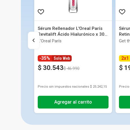
Sérum Rellenador L'Oreal París
Séru
Revitalift Ácido Hialurónico x 30
Retin
ml
ml
L'Oreal París
Get t
-35%
2
x
1
Solo Web
$
30
.
543
$
1
$
46
.
990
Precio sin impuestos nacionales
$ 25.242,15
Precio
Agregar al carrito