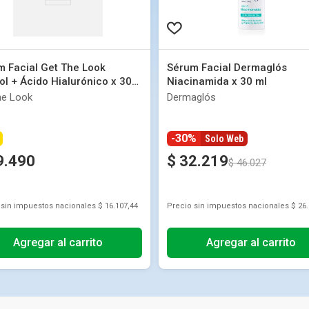
m Facial Get The Look
Sérum Facial Dermaglós
ol + Ácido Hialurónico x 30
Niacinamida x 30 ml
he Look
Dermaglós
-30%
Solo Web
9
.
490
$
32
.
219
$
46
.
027
 sin impuestos nacionales
$ 16.107,44
Precio sin impuestos nacionales
$ 26
Agregar al carrito
Agregar al carrito