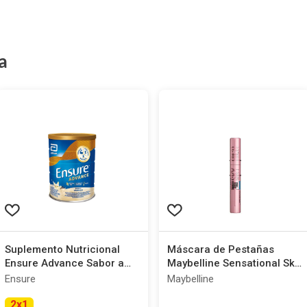
a
Suplemento Nutricional
Máscara de Pestañas
Ensure Advance Sabor a
Maybelline Sensational Sky
Vainilla en Polvo x 850 g
High Waterproof Very
Ensure
Maybelline
Black x 7,2 ml
2
x
1