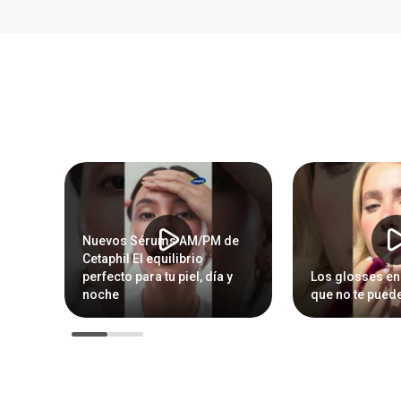
Nuevos Sérums AM/PM de
Cetaphil El equilibrio
perfecto para tu piel, día y
Los glosses en
noche
que no te puede