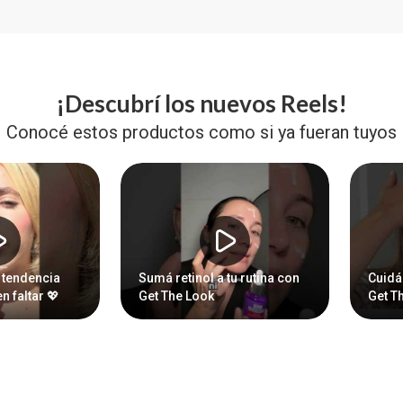
¡Descubrí los nuevos Reels!
Conocé estos productos como si ya fueran tuyos
 tendencia
Sumá retinol a tu rutina con
Cuidá 
n faltar 💖
Get The Look
Get T