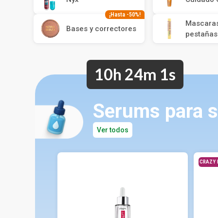
¡Hasta -50%!
Mascara
Bases y correctores
pestañas
10h 24m 0s
Serums para s
Ver todos
CRAZY 