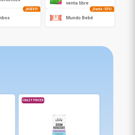
venta libre
¡NUEVO!
¡Hasta -55%!
mbos
Mundo Bebé
CRAZY PRICES