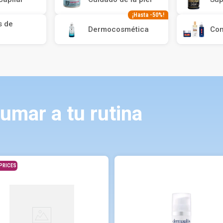
¡Hasta -50%!
s de
Dermocosmética
Co
umar a tu rutina
PRICES