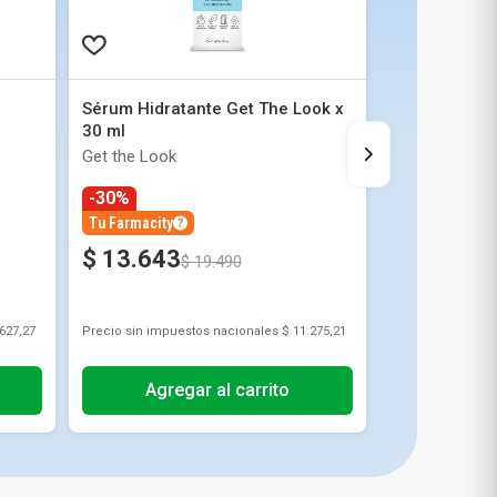
Sérum Hidratante Get The Look x
30 ml
Get the Look
-30%
Tu Farmacity
$
13
.
643
$
19
.
490
.627,27
Precio sin impuestos nacionales
$ 11.275,21
Agregar al carrito