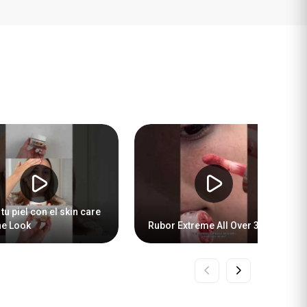
tu piel con el skin care
he Look
Rubor Extreme All Over 3 en 1