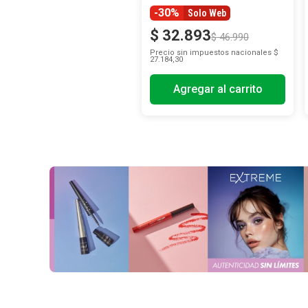
-30%
Solo Web
$
32
.
893
$
46
.
990
Precio sin impuestos nacionales
$
27.184,30
Agregar al carrito