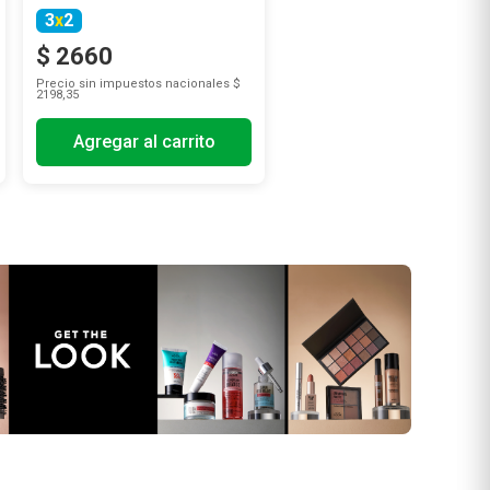
3
x
2
$
2660
Precio sin impuestos nacionales
$
2198,35
Agregar al carrito