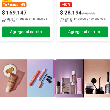
-40%
Tu Farmacity
$
169
.
147
$
28
.
194
$
46
.
990
Precio sin impuestos nacionales
$
Precio sin impuestos nacionales
$
139.790,91
23.300,83
Agregar al carrito
Agregar al carrito