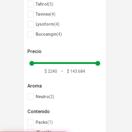
Tafirol
(
5
)
SOLO RET
Tavinex
(
4
)
Lysoform
(
4
)
Bucoangin
(
4
)
Bayaspirina
(
4
)
Actron
(
4
)
Silfab
(
3
)
Actron
$ 2240
–
$ 143.684
Pulmosan
(
3
)
Cáps
Actron
Mostrar 28 más
Aroma
Neutro
(
2
)
$
40
Contenido
Packs
(
1
)
Producto