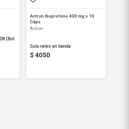
x 20
Ibuprofeno 400 x 20 Comp
Ibu 400
2
x
1
Solo Web
$
5265
ales
Producto libre de impuestos nacionales
Agregar al carrito