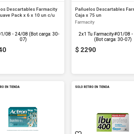
ón y Oxidantes
as de Bebés y Niños
dores Sexuales
Seguridad del Bebé
Balanzas
Accesorios del Hogar
os Descartables Farmacity
Pañuelos Descartables Far
Ver todos los productos
Almohadillas Térmicas
Deco Hogar
Suave Pack x 6 x 10 un c/u
Caja x 75 un
Ver todos los productos
Ver todos los productos
ity
Farmacity
2
x
1
Tu Farmacity
40
$
2290
in impuestos nacionales
$ 1851,24
Precio sin impuestos nacionales
$ 1
Agregar al carrito
Agregar al carrito
IRO EN TIENDA
SOLO RETIRO EN TIENDA