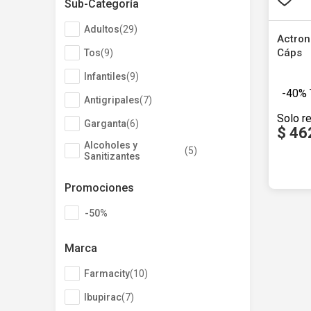
Sub-Categoría
Oxímetros
(
2
)
Adultos
(
29
)
Humidificadores
(
2
)
Tos
(
9
)
Infantiles
(
9
)
Ibupir
Antigripales
(
7
)
Cáps
Ibupira
Garganta
(
6
)
Alcoholes y
(
5
)
Sanitizantes
Desinfección
(
4
)
$
45
Promociones
Pañuelos
(
3
)
Descartables
-50%
Descongestivos
Producto
(
3
)
Nasales
Marca
Accesorios
(
2
)
Farmacity
(
10
)
Ibupirac
(
7
)