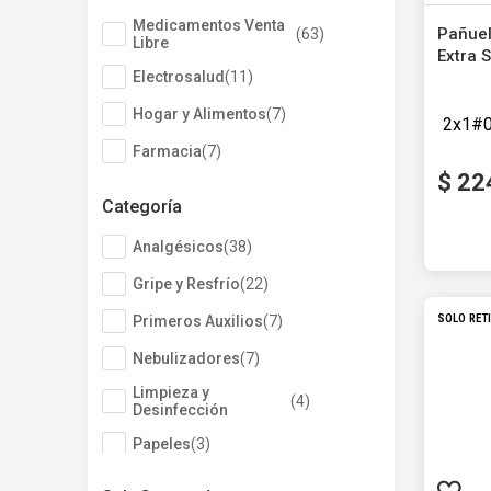
Autobronceante y Post Solar
Depiladoras
Jabones y Ducha
Coloraci
Fraganci
Estimula
Medicamentos Venta
Pañuel
(
63
)
Bebés y Niños
Ver todos los productos
Afeitado y Depilación
Libre
Extra 
Ver todos los productos
Electrosalud
(
11
)
Farmac
Hogar y Alimentos
(
7
)
2
x
1
Farmacia
(
7
)
$
22
Categoría
Analgésicos
(
38
)
Precio s
Gripe y Resfrío
(
22
)
Primeros Auxilios
(
7
)
Nebulizadores
(
7
)
Limpieza y
(
4
)
SOLO RET
Desinfección
Papeles
(
3
)
Antialérgicos
(
3
)