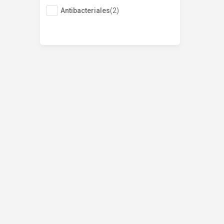
Antibacteriales
(
2
)
Suspensión
(
4
)
Tabletas
(
1
)
Mostrar 2 más