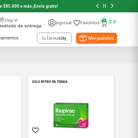
de $85.000 o más
¡Envío gratis!
Hasta 6 cuotas sin in
Elegí el
0
$
0
Ingresar
Favoritos
método de entrega
camentos
Mis pedidos
Accesorios de Belleza
Accesorios de Pelo
Accesorios de Maquillaje
Novedades y Sorteos
Papeles
Viral Beauty
NYX Professional
Pañuelos Descartables
Papel Higiénico