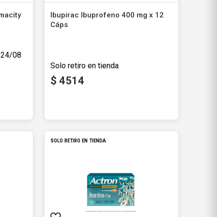
Rollos De Cocina y Servilletas
macity
Descartables
892,56
SOLO RETIRO EN TIENDA