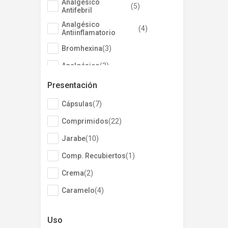
Analgésico
Mostrar 18 más
(
5
)
Antifebril
Analgésico
(
4
)
Antiinflamatorio
Bromhexina
(
3
)
Analgésico
(
3
)
Gramicidina +
Presentación
(
2
)
Neomicina + Asoc.
Acetilsalicílico, C.+Vit
Cápsulas
(
7
)
(
2
)
.C
Comprimidos
(
22
)
Xilometazolina
(
1
)
Jarabe
(
10
)
Tirotricina+Benzocaí
(
1
)
na
Comp. Recubiertos
(
1
)
Mostrar 20 más
Crema
(
2
)
Caramelo
(
4
)
Sobres
(
2
)
Uso
Spray
(
4
)