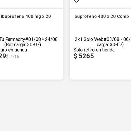
ac Ibuprofeno 400 mg x 12
Actron Ibuprofeno 400 mg 
Cáps
c
Actron
-40%
Tu Farmacity
14
$
4629
$
7715
 libre de impuestos nacionales
Producto libre de impuestos nacion
Agregar al carrito
Agregar al carrito