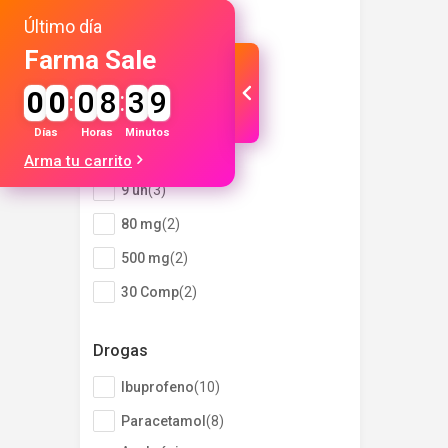
75 un
(
1
)
Último día
15 un
(
1
)
Farma Sale
Dosis
0
0
:
0
8
:
3
9
400 mg
(
8
)
Días
Horas
Minutos
120 ml
(
5
)
Arma tu carrito
9 un
(
3
)
80 mg
(
2
)
500 mg
(
2
)
30 Comp
(
2
)
20 Comp
(
2
)
Drogas
2%
(
2
)
Ibuprofeno
(
10
)
100 ml
(
2
)
Paracetamol
(
8
)
8 Comp
(
1
)