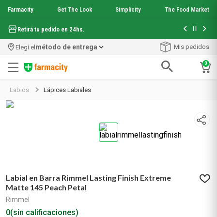
Farmacity
Get The Look
Simplicity
The Food Market
Hasta 6 cuo
Retirá tu pedido en 24hs.
método de entrega
Mis pedidos
Elegí el
0
Términos más buscados
Labios
Lápices Labiales
1
.
aquafusion
2
.
garnier toque seco crema facial
3
.
mela b3
4
.
mineral 89
5
.
anti acne
6
.
get the look
7
.
loreal paris
Labial en Barra Rimmel Lasting Finish Extreme
8
.
protector solar
Matte 145 Peach Petal
9
.
serum elvive
Rimmel
10
.
nyx
0
(sin calificaciones)