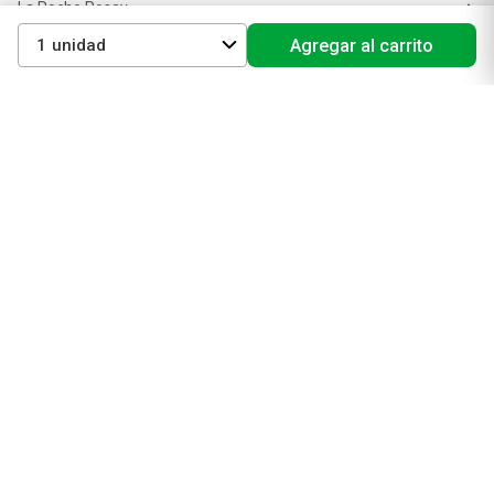
La Roche Posay
Vichy
1
Agregar al carrito
Eucerin
Isdin
Productos de Salud y Farmacia
Comprá medicamentos
Servicios de salud
Productos de farmacia
Cuidado oral
Suplementos dietarios y deportivos
Perfumes y Fragancias
Perfumes y fragancias para mujer
Perfumes y fragancias para hombre
Perfumes y fragancias para bebés y niños
Colonias y Body Splash