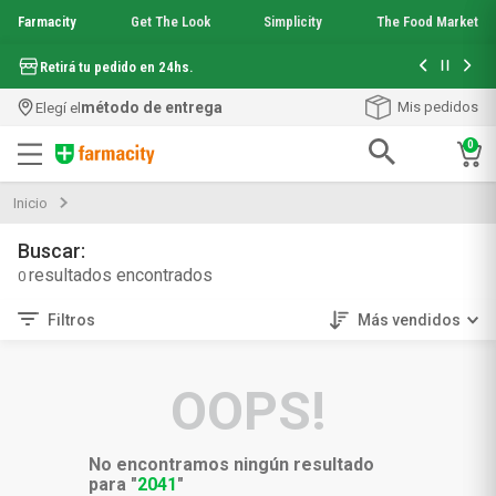
Farmacity
Get The Look
Simplicity
The Food Market
Hasta 6 cuo
Retirá tu pedido en 24hs.
método de entrega
Mis pedidos
Elegí el
0
Términos más buscados
Inicio
1
.
aquafusion
2
.
garnier toque seco crema facial
3
.
mela b3
0
4
.
mineral 89
Filtros
Más vendidos
5
.
anti acne
6
.
get the look
7
.
loreal paris
OOPS!
8
.
protector solar
9
.
serum elvive
10
.
nyx
No encontramos ningún resultado
para "
2041
"